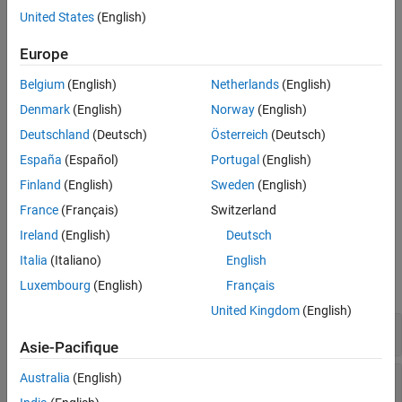
United States
(English)
Version History
Integer conversion overflow
See Also
Europe
Integer overflow
Belgium
(English)
Netherlands
(English)
Tainted sign change conversion
Denmark
(English)
Norway
(English)
Deutschland
(Deutsch)
Österreich
(Deutsch)
Unsigned integer constant overflow
España
(Español)
Portugal
(English)
Unsigned integer conversion overflow
Finland
(English)
Sweden
(English)
France
(Français)
Switzerland
Unsigned integer overflow
Ireland
(English)
Deutsch
Examples
Italia
(Italiano)
English
expand all
Luxembourg
(English)
Français
United Kingdom
(English)
Integer constant overflow
Asie-Pacifique
Integer conversion overflow
Australia
(English)