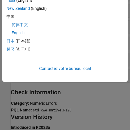
India
(English)
New Zealand
(English)
Integer overflow
中国
简体中文
Tainted sign change conversion
English
日本
(日本語)
Unsigned integer constant overflow
한국
(한국어)
Unsigned integer conversion overflow
Contactez votre bureau local
Unsigned integer overflow
Check Information
Category:
Numeric Errors
PQL Name:
std.cwe_native.R128
Version History
Introduced in R2023a