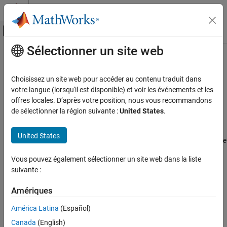
Passer au contenu
Centre d’aide MATLAB
Activer/désactiver l'affichage du menu d
Sélectionner un site web
Contenu principal
Accueil de la documentation
CWE Rule 128
Vérification, validation et test
Choisissez un site web pour accéder au contenu traduit dans
Vérification de code
Wrap-around Error
votre langue (lorsqu'il est disponible) et voir les événements et les
Since R2023a
offres locales. D’après votre position, nous vous recommandons
Polyspace Bug Finder
expand all in page
de sélectionner la région suivante :
United States
.
Reviewing and Reporting Results
Description
Polyspace Bug Finder Results
United States
Wrap around errors occur whenever a value is incremented past the
Coding Standards
maximum value for its type and therefore "wraps around" to a very
Common Weakness Enumeration (CWE)
Vous pouvez également sélectionner un site web dans la liste
small, negative, or undefined value.
suivante :
CWE Rule 128
Polyspace
Implementation
Amériques
ON THIS PAGE
The rule checker checks for these issues:
Description
América Latina
(Español)
Examples
Integer constant overflow
Canada
(English)
Check Information