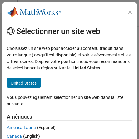
Passer au contenu
Centre d’aide MATLAB
Activer/désactiver l'affichage du menu d
Sélectionner un site web
Contenu principal
Accueil de la documentation
Configure Review Information
Import
Vérification, validation et test
Choisissez un site web pour accéder au contenu traduit dans
Vérification de code
votre langue (lorsqu'il est disponible) et voir les événements et les
offres locales. D’après votre position, nous vous recommandons
Configure importing review information from existing results
Polyspace Code Prover
de sélectionner la région suivante :
United States
.
Configure how to import review information, such as status,
Configuration
severity, or other comments and justifications, from previous
®
United States
Polyspace
results or source code.
Configure Review Information Import
In the Polyspace Platform user interface, by default, review
Vous pouvez également sélectionner un site web dans la liste
information from the previous run is imported into the current run.
suivante :
You can also import review information explicitly from another set
of results, both in the user interface and on the command line.
Amériques
América Latina
(Español)
Alternatively, you can enter annotations in a standard format to
your source code for storing review information. Subsequent
Canada
(English)