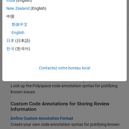
India
(English)
analysis
import
New Zealand
(English)
(System Command) Export
Polyspace
results
polyspace-
to external formats such as CSV or JSON
results-
中国
export
简体中文
English
Topics
日本
(日本語)
Import Review Information From Previous Results or
한국
(한국어)
Code
Import Review Information from Previous Polyspace Analysis
Import information such as status, severity and additional notes
Contactez votre bureau local
from another Polyspace result file.
Annotate Code and Hide Known or Acceptable Results
Look up the Polyspace code annotation syntax for justifying
known issues.
Custom Code Annotations for Storing Review
Information
Define Custom Annotation Format
Create your own code annotation syntax for justifying known