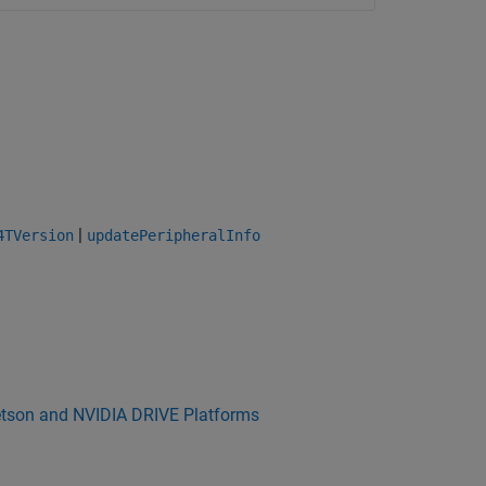
|
4TVersion
updatePeripheralInfo
etson and NVIDIA DRIVE Platforms