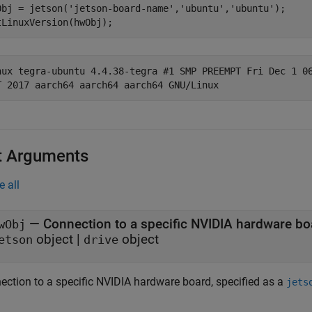
Obj = jetson(
'jetson-board-name'
,
'ubuntu'
,
'ubuntu'
);

nux tegra-ubuntu 4.4.38-tegra #1 SMP PREEMPT Fri Dec 1 06
t Arguments
e all
—
Connection to a specific NVIDIA hardware bo
wObj
object
|
object
etson
drive
ection to a specific NVIDIA hardware board, specified as a
jets