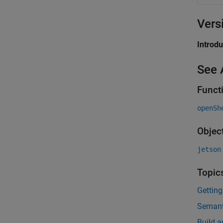
Vers
Introd
See 
Funct
openSh
Objec
jetson
Topic
Gettin
Semant
Build 