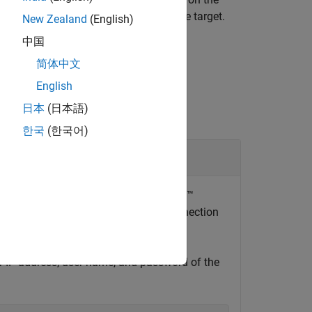
command from a Linux terminal on the target.
New Zealand
(English)
中国
简体中文
English
日本
(日本語)
한국
(한국어)
urrently installed on the NVIDIA Jetson™
method of the
hardware connection
n
jetson
or IP address, user name, and password of the