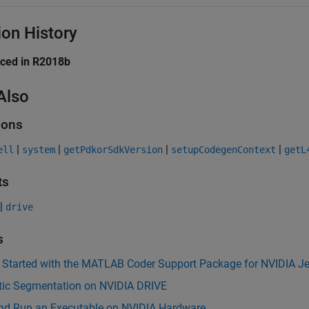
ion History
uced in R2018b
Also
ions
|
|
|
|
ell
system
getPdkorSdkVersion
setupCodegenContext
getL
ts
|
drive
s
g Started with the MATLAB Coder Support Package for NVIDIA J
ic Segmentation on NVIDIA DRIVE
and Run an Executable on NVIDIA Hardware