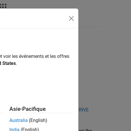
deos
Answers
t voir les événements et les offres
d States
.
Asie-Pacifique
kage for NVIDIA Jetson and NVIDIA DRIVE
Australia
(English)
India
(English)
®
about the Linux
environment installed on the