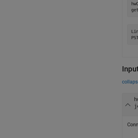
hw
Li
Inpu
collaps
h
j
Conn