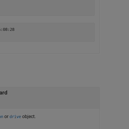
:08:28 

ard
or
object.
on
drive