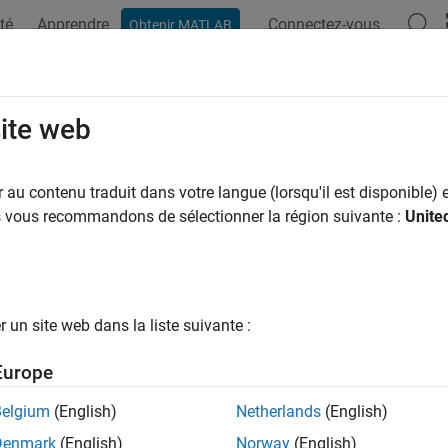
té
Apprendre
Connectez-vous
Obtenir MATLAB
ation
Exemples
Fonctions
Blocs
Applications
Vi
LinuxVersion
site web
formation about the
Linux
environment on the target
au contenu traduit dans votre langue (lorsqu'il est disponible) e
us vous recommandons de sélectionner la région suivante :
Unite
e all in page
ax
uxVersion(hwObj)
un site web dans la liste suivante :
ription
Europe
 Required:
This feature requires the
MATLAB Coder Support Pac
rms
add-on.
Belgium
(English)
Netherlands
(English)
Denmark
(English)
Norway
(English)
displays the name, version, and other details 