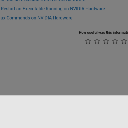
r Restart an Executable Running on NVIDIA Hardware
nux Commands on NVIDIA Hardware
How useful was this informat
ialité
Lutte anti-piratage
Statut des applications
Contacts locaux