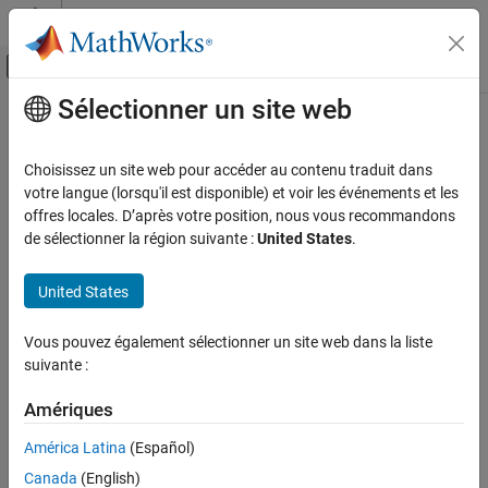
Passer au contenu
Centre d’aide MATLAB
Activer/désactiver l'affichage du menu d
Sélectionner un site web
Contenu principal
Accueil de la documentation
validate
Génération de code
Choisissez un site web pour accéder au contenu traduit dans
Class:
coder.make.BuildTool
votre langue (lorsqu'il est disponible) et voir les événements et les
MATLAB Coder
Namespace:
coder.make
offres locales. D’après votre position, nous vous recommandons
Deployment
de sélectionner la région suivante :
United States
.
Custom Toolchain Registration
Validate build tool properties
United States
validate
expand all in page
Syntax
ON THIS PAGE
Vous pouvez également sélectionner un site web dans la liste
Syntax
suivante :
validtool = h.validate
Description
Input Arguments
Amériques
Description
Output Arguments
América Latina
(Español)
validates the
Examples
=
.validate
coder.make.BuildTool
validtool
h
Canada
(English)
object, and generates errors if any properties are incorrectly
Version History