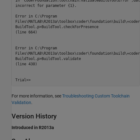
In 'CoderFoundation:toolchain:ValidateBuildToolError',dat
incorrect for parameter {1}.

Error in C:\Program

Files\MATLAB\R2013a\toolbox\coder\foundation\build\+coder
BuildTool.p>BuildTool.checkForPresence

(line 664)

Error in C:\Program

Files\MATLAB\R2013a\toolbox\coder\foundation\build\+coder
BuildTool.p>BuildTool.validate

(line 430)

Trial>> 
For more information, see
Troubleshooting Custom Toolchain
Validation
.
Version History
Introduced in R2013a