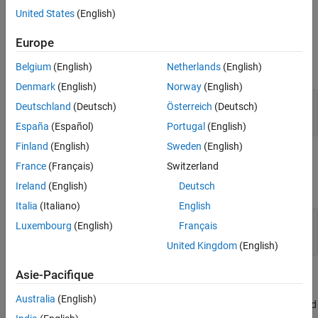
defined.
United States
(English)
See Also
Input Arguments
Europe
expand all
Belgium
(English)
Netherlands
(English)
Denmark
(English)
Norway
(English)
—
Object handle
h
Deutschland
(Deutsch)
Österreich
(Deutsch)
variable
España
(Español)
Portugal
(English)
Finland
(English)
Sweden
(English)
Output Arguments
France
(Français)
Switzerland
expand all
Ireland
(English)
Deutsch
Italia
(Italiano)
English
— Validity of coder.make.BuildTool
validtool
Luxembourg
(English)
Français
object
United Kingdom
(English)
Asie-Pacifique
Examples
Australia
(English)
The
method returns warning and
coder.make.BuildTool.validate