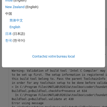
India
(English)
error messages if you try to validate a build tool before you have
installed the build tool software (compiler, linker, archiver).
New Zealand
(English)
中国
Starting from the
Add Custom Toolchains to MATLAB® Coder™
简体中文
Build Process
example, enter the following lines:
English
tc = intel_tc;

日本
(日本語)
tool = tc.getBuildTool(
'C Compiler'
);

한국
(한국어)
®
If your host computer does not have the Intel
toolchain installed,
Contactez votre bureau local
displays the following messages:
validate
Warning: Validation of build tool 'Intel C Compiler' may 
to be set up first. The setup information is registered i
this build tool belong to. Pass the parent ToolchainInfo 
in order for any toolchain setup to be done before valida
> In C:\Program Files\MATLAB\R2013a\toolbox\coder\foundat
BuildTool.p>BuildTool.checkForPresence at 634

  In C:\Program Files\MATLAB\R2013a\toolbox\coder\foundat
BuildTool.p>BuildTool.validate at 430 

Error using message
