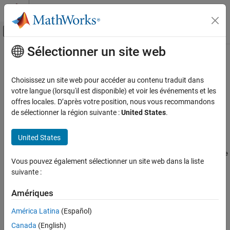
Passer au contenu
Centre d’aide MATLAB
Activer/désactiver l'affichage du menu d
Sélectionner un site web
Contenu principal
Accueil de la documentation
FreeSpace
Télécommunications
Choisissez un site web pour accéder au contenu traduit dans
Free space propagation model
votre langue (lorsqu'il est disponible) et voir les événements et les
Communications Toolbox
offres locales. D’après votre position, nous vous recommandons
Propagation and Channel Models
expand all in page
de sélectionner la région suivante :
United States
.
Description
FreeSpace
United States
ON THIS PAGE
Model the behavior of electromagnetic radiation from a point of
transmission as it travels through free space by using a
FreeSpace
Description
Vous pouvez également sélectionner un site web dans la liste
object. Free space propagation models have no enforced
Creation
suivante :
frequency range, assume line-of-sight (LOS) conditions, and
Object Functions
disregard terrain, the curvature of the Earth, and other obstacles.
Examples
Amériques
References
objects have no properties.
FreeSpace
América Latina
(Español)
Version History
Canada
(English)
Creation
See Also