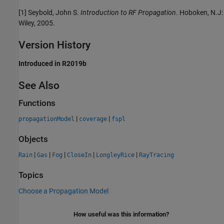
[1]
Seybold, John S.
Introduction to RF Propagation
. Hoboken, N.J:
Wiley, 2005.
Version History
Introduced in R2019b
See Also
Functions
|
|
propagationModel
coverage
fspl
Objects
|
|
|
|
|
Rain
Gas
Fog
CloseIn
LongleyRice
RayTracing
Topics
Choose a Propagation Model
How useful was this information?