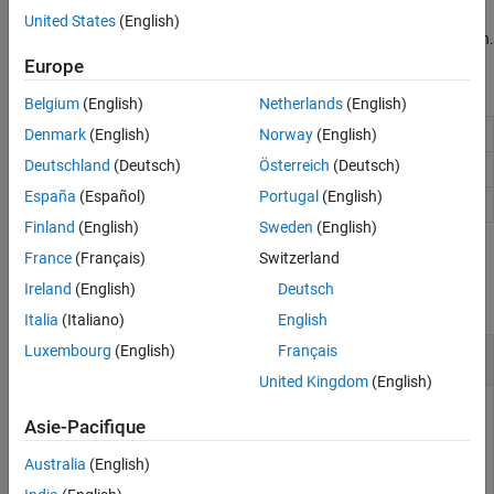
United States
(English)
Create a
object by using the
function.
FreeSpace
propagationModel
Europe
Object Functions
Belgium
(English)
Netherlands
(English)
Path loss of radio wave propagation
Denmark
(English)
Norway
(English)
pathloss
Deutschland
(Deutsch)
Österreich
(Deutsch)
Range of radio wave propagation
range
España
(Español)
Portugal
(English)
Add propagation models
add
Finland
(English)
Sweden
(English)
Examples
France
(Français)
Switzerland
Ireland
(English)
Deutsch
collapse all
Italia
(Italiano)
English
Luxembourg
(English)
Français
Model Coverage in Free Space
United Kingdom
(English)
Asie-Pacifique
Display the coverage area for a transmitter in free space.
Australia
(English)