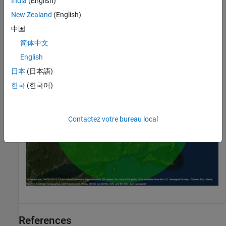
India
(English)
pm = propagationModel(
"freespace"
);

tx = txsite(
"Name"
,
"Apple Hill"
,
"Latitude"
,42.3001,
"Lo
New Zealand
(English)
coverage(tx,pm)
中国
简体中文
English
日本
(日本語)
한국
(한국어)
Contactez votre bureau local
References