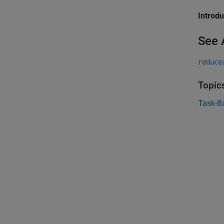
Introd
See 
reduce
Topic
Task-B