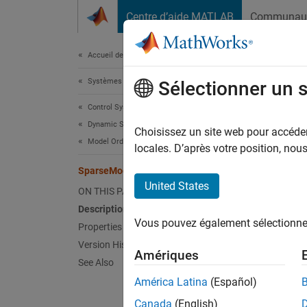
Passer au contenu
Centre d’aide MATLAB
Communau
Document
Accueil de la documentation
Systèmes de contrôle
Spa
Sélectionner un 
Control System Toolbox
Dynamic System Models
Options
Choisissez un site web pour accéder 
Model Order Reduction
Since 
locales. D’après votre position, no
expand 
SparseModalTruncationOptions
Desc
United States
ON THIS PAGE
Description
This ob
Vous pouvez également sélectionner 
Properties
Option
notatio
Version History
Amériques
See Also
For the
América Latina
(Español)
Canada
(English)