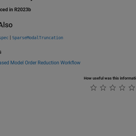
uced in R2023b
Also
|
spec
SparseModalTruncation
s
ased Model Order Reduction Workflow
How useful was this informat