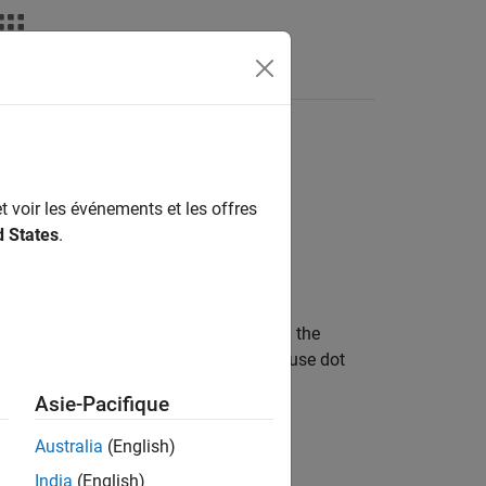
deos
Answers
d
t voir les événements et les offres
d States
.
e-invariant models, and is contained in the
. To configure these options, use dot
ducespec
Asie-Pacifique
Australia
(English)
India
(English)