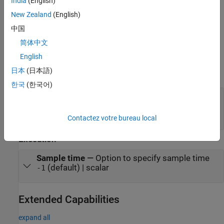
India
(English)
expand all
New Zealand
(English)
中国
To edit block parameters interactively, use the
Property Inspector
.
简体中文
®
From the Simulink
Toolstrip, on the
Simulation
tab, in the
Prepare
gallery, select
Property Inspector
.
English
日本
(日本語)
Data Types
한국
(한국어)
Approximation method
—
Approximation
method for computing layer output
(default) |
|
None
CORDIC
Lookup
Contactez votre bureau local
Execution
Sample time
—
Option to specify sample time
(default) | scalar
-1
Extended Capabilities
expand all