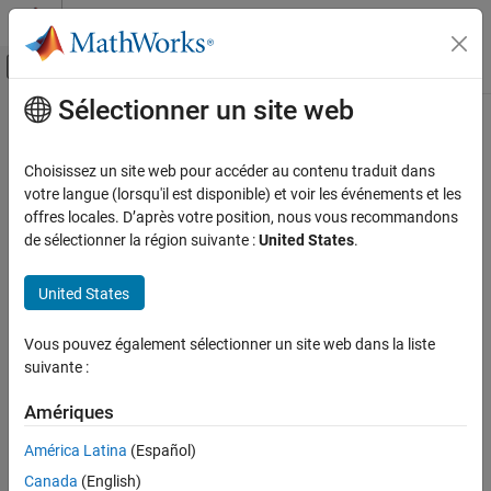
Passer au contenu
Centre d’aide MATLAB
Activer/désactiver l'affichage du menu d
Sélectionner un site web
Contenu principal
Accueil de la documentation
Tanh Layer
IA et statistiques
Choisissez un site web pour accéder au contenu traduit dans
Hyperbolic tangent (tanh) layer
votre langue (lorsqu'il est disponible) et voir les événements et les
Deep Learning Toolbox
Since R2024a
offres locales. D’après votre position, nous vous recommandons
Deep Learning with Simulink
expand all in page
de sélectionner la région suivante :
United States
.
Libraries:
Tanh Layer
Deep Learning Toolbox / Deep Learning Layers /
United States
ON THIS PAGE
Activation Layers
Description
Vous pouvez également sélectionner un site web dans la liste
Description
Ports
suivante :
Parameters
The
Tanh Layer
block applies the tanh function to layer inputs.
Extended Capabilities
Amériques
Version History
The
function generates this block to
exportNetworkToSimulink
América Latina
(Español)
See Also
represent a
object. Because it applies an element-wise
tanhLayer
Canada
(English)
operation, this block supports input data of any format and