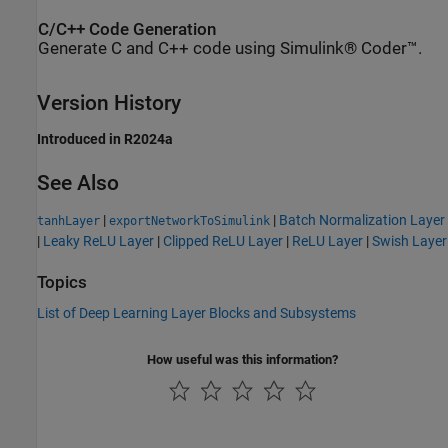
C/C++ Code Generation
Generate C and C++ code using Simulink® Coder™.
Version History
Introduced in R2024a
See Also
|
|
Batch Normalization Layer
tanhLayer
exportNetworkToSimulink
|
Leaky ReLU Layer
|
Clipped ReLU Layer
|
ReLU Layer
|
Swish Layer
Topics
List of Deep Learning Layer Blocks and Subsystems
How useful was this information?