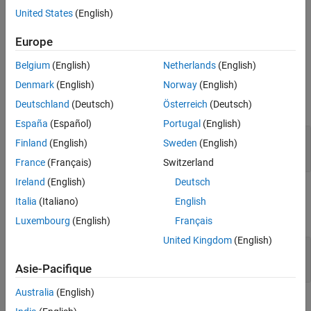
outputs data that has the same dimensions and format as the
United States
(English)
input.
Europe
Ports
Belgium
(English)
Netherlands
(English)
Input
Denmark
(English)
Norway
(English)
expand all
Deutschland
(Deutsch)
Österreich
(Deutsch)
España
(Español)
Portugal
(English)
Port_1
—
Input data
Finland
(English)
Sweden
(English)
scalar | vector | matrix
France
(Français)
Switzerland
Ireland
(English)
Deutsch
Output
Italia
(Italiano)
English
expand all
Luxembourg
(English)
Français
United Kingdom
(English)
Port_1
—
Output data
scalar | vector | matrix
Asie-Pacifique
Australia
(English)
Parameters