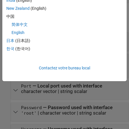
India
(English)
New Zealand
(English)
Properties
中国
expand all
简体中文
English
—
Name of Ethernet interface
Name
日本
(日本語)
character vector
|
string scalar
한국
(한국어)
—
Internet protocol (IP) address for
IPAddress
interface
Contactez votre bureau local
|
character vector
|
string scalar
'127.0.0.0'
—
Local port used with interface
Port
character vector
|
string scalar
—
Password used with interface
Password
|
character vector
|
string scalar
'root'