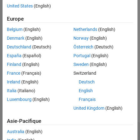
Properties
Embedded Coder Support Package for ARM Cortex-R
United States
(English)
Version History
Processors
See Also
Europe
Embedded Coder Support Package for ARM Cortex-M
Processors
Belgium
(English)
Netherlands
(English)
Denmark
(English)
Norway
(English)
Use the
class to represent an Ethernet
EthernetInterface
interface for hardware.
Deutschland
(Deutsch)
Österreich
(Deutsch)
España
(Español)
Portugal
(English)
Creation
Finland
(English)
Sweden
(English)
=
H
France
(Français)
Switzerland
matlabshared.targetsdk.EthernetInterface(
)
interfaceName
Ireland
(English)
Deutsch
creates an
object
and sets the
Name
EthernetInterface
H
property to
.
interfaceName
Italia
(Italiano)
English
Luxembourg
(English)
Français
Input Arguments
United Kingdom
(English)
expand all
Asie-Pacifique
—
Name of Ethernet interface
interfaceName
Australia
(English)
character vector
|
string scalar