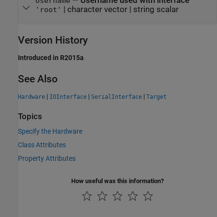
—
Username used with interface
Username
|
character vector
|
string scalar
'root'
Version History
Introduced in R2015a
See Also
|
|
|
Hardware
IOInterface
SerialInterface
Target
Topics
Specify the Hardware
Class Attributes
Property Attributes
How useful was this information?