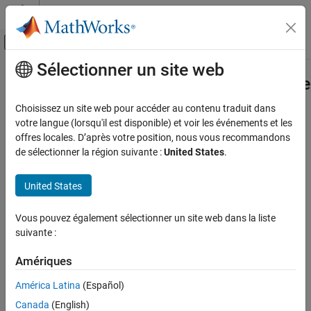
Passer au contenu
Centre d’aide MATLAB
Activer/désactiver l'affichage du menu d
Sélectionner un site web
Contenu principal
Accueil de la documentation
matlabshared.targetsdk.EthernetInte
Class
Code Generation
Choisissez un site web pour accéder au contenu traduit dans
votre langue (lorsqu'il est disponible) et voir les événements et les
Embedded Coder
offres locales. D’après votre position, nous vous recommandons
Namespace:
matlabshared.targetsdk
Deployment, Integration, and Supported
de sélectionner la région suivante :
United States
.
Hardware
Superclasses:
matlabshared.targetsdk.IOInterface
Embedded Coder Supported Hardware
United States
Ethernet interface connected to hardware
ARM Cortex-A Processors
Develop a Target
expand all in page
Vous pouvez également sélectionner un site web dans la liste
Description
suivante :
matlabshared.targetsdk.EthernetInterface
Class
Add-On Required:
This feature requires one of these add-ons.
Amériques
ON THIS PAGE
Description
América Latina
(Español)
Embedded Coder Support Package for ARM Cortex-A
Creation
Processors
Canada
(English)