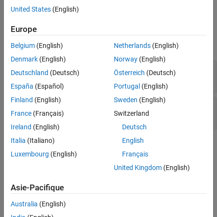
from the
object,
.
Version History
interfaceName
Hardware
h
United States
(English)
See Also
Input Arguments
Europe
expand all
Belgium
(English)
Netherlands
(English)
Denmark
(English)
Norway
(English)
—
Hardware
h
Deutschland
(Deutsch)
Österreich
(Deutsch)
object
España
(Español)
Portugal
(English)
Finland
(English)
Sweden
(English)
—
Serial interface name
interfaceName
France
(Français)
Switzerland
string
Ireland
(English)
Deutsch
Italia
(Italiano)
English
Version History
Luxembourg
(English)
Français
Introduced in R2015a
United Kingdom
(English)
See Also
Asie-Pacifique
|
matlabshared.targetsdk.EthernetInterface
Australia
(English)
|
|
matlabshared.targetsdk.Hardware
addNewSerialInterface