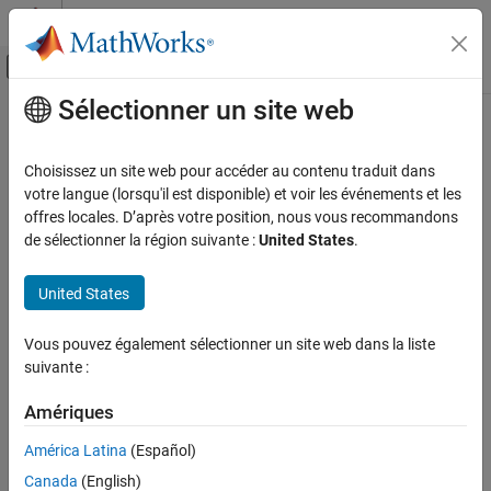
Passer au contenu
Centre d’aide MATLAB
Activer/désactiver l'affichage du menu d
Sélectionner un site web
Contenu principal
Accueil de la documentation
deleteSerialInterface
Code Generation
Choisissez un site web pour accéder au contenu traduit dans
Class:
matlabshared.targetsdk.Hardware
votre langue (lorsqu'il est disponible) et voir les événements et les
Embedded Coder
Namespace:
matlabshared.targetsdk
offres locales. D’après votre position, nous vous recommandons
Deployment, Integration, and Supported
de sélectionner la région suivante :
United States
.
Hardware
Delete serial interface from hardware
Embedded Coder Supported Hardware
United States
ARM Cortex-A Processors
expand all in page
Develop a Target
Syntax
Vous pouvez également sélectionner un site web dans la liste
suivante :
deleteSerialInterface
deleteSerialInterface(h,interfaceName)
ON THIS PAGE
Amériques
Description
Syntax
América Latina
(Español)
Description
deletes the
deleteSerialInterface(
,
)
h
interfaceName
Canada
(English)
Input Arguments
object with the
property set to the string
SerialInterface
Name