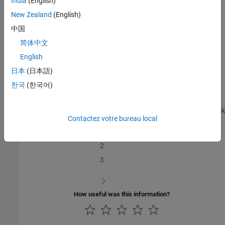
India
(English)
New Zealand
(English)
In the next section, you will
Write the Hardware Specific C/C++
Code
.
中国
简体中文
See Also
English
Create a Digital Read Block
|
Write the Hardware Specific C/C++
日本
(日本語)
Code
한국
(한국어)
Step 1 of 6 in
Create a Digital Read Block
Contactez votre bureau local
1
2
3
How useful was this information?