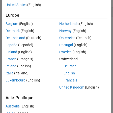
United States
(English)
codertarget.createDriverProject(
'my_driver'
)
Europe
Belgium
(English)
Netherlands
(English)
Denmark
(English)
Norway
(English)
Deutschland
(Deutsch)
Österreich
(Deutsch)
España
(Español)
Portugal
(English)
Finland
(English)
Sweden
(English)
France
(Français)
Switzerland
The device driver folder contains the following content:
Ireland
(English)
Deutsch
Italia
(Italiano)
English
A source folder,
, for the C/C++ source code.
src
Luxembourg
(English)
Français
An include folder,
, for the C/C++ header files and
include
United Kingdom
(English)
additional libraries.
Asie-Pacifique
A template System object for sink blocks,
.
Sink.m
Australia
(English)
A template System object for source blocks,
.
Source.m