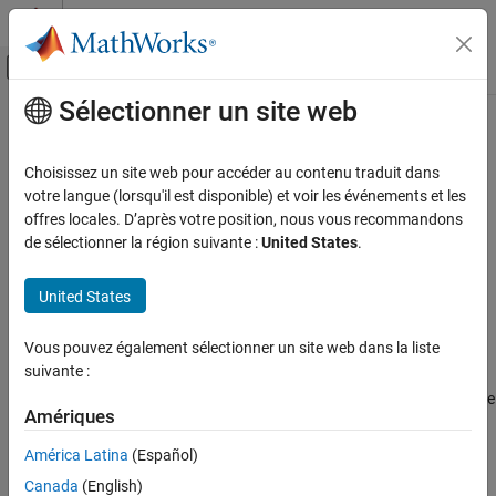
Passer au contenu
Centre d’aide MATLAB
Activer/désactiver l'affichage du menu d
Sélectionner un site web
Contenu principal
Accueil de la documentation
Create a Project Folder
Code Generation
Choisissez un site web pour accéder au contenu traduit dans
votre langue (lorsqu'il est disponible) et voir les événements et les
Embedded Coder
Step 1 of 6 in
Create a Digital Read Block
offres locales. D’après votre position, nous vous recommandons
Deployment, Integration, and Supported
de sélectionner la région suivante :
United States
.
Hardware
1
Embedded Coder Supported Hardware
United States
2
ARM Cortex-A Processors
3
Device Driver Blocks
Vous pouvez également sélectionner un site web dans la liste
suivante :
Create a Project Folder
The standard folder structure for a device driver block contains the
ON THIS PAGE
Amériques
System object™, a
folder, and an
folder.
src
include
See Also
América Latina
(Español)
Create a device driver project folder using the
Canada
(English)
function.
codertarget.createDriverProject