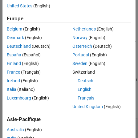
Embedded Coder Support Package for ARM Cortex-M
Version History
United States
(English)
Processors
See Also
Europe
Use the
class to represent a processor-in-the-loop (PIL)
PIL
Belgium
(English)
Netherlands
(English)
simulation configuration.
Denmark
(English)
Norway
(English)
®
MATLAB
produces an error if you attempt to map a
object or
PIL
Deutschland
(Deutsch)
Österreich
(Deutsch)
an
object to a
that has multiple
ExternalMode
hardwareObject
España
(Español)
Portugal
(English)
objects because the mapping request is ambiguous.
IOInterface
Finland
(English)
Sweden
(English)
Creation
France
(Français)
Switzerland
creates a
object
= matlabshared.targetsdk.PIL(
)
PIL
H
H
PILName
Ireland
(English)
Deutsch
and sets the
Name
property to
.
PILName
Italia
(Italiano)
English
Luxembourg
(English)
Français
Input Arguments
United Kingdom
(English)
expand all
Asie-Pacifique
—
Name of PIL configuration
PILName
character vector
|
string scalar
Australia
(English)