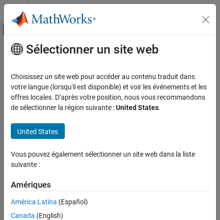
Passer au contenu
Centre d’aide MATLAB
Activer/désactiver l'affichage du menu d
Sélectionner un site web
Contenu principal
Accueil de la documentation
matlabshared.targetsdk.PIL Class
Code Generation
Choisissez un site web pour accéder au contenu traduit dans
Namespace:
matlabshared.targetsdk
votre langue (lorsqu'il est disponible) et voir les événements et les
Embedded Coder
offres locales. D’après votre position, nous vous recommandons
Deployment, Integration, and Supported
Processor-in-the-loop simulation configuration
de sélectionner la région suivante :
United States
.
Hardware
Embedded Coder Supported Hardware
expand all in page
United States
ARM Cortex-M Processors
Description
Develop a Target
Vous pouvez également sélectionner un site web dans la liste
Add-On Required:
This feature requires one of these add-ons.
suivante :
matlabshared.targetsdk.PIL Class
Embedded Coder Support Package for ARM Cortex-A
ON THIS PAGE
Amériques
Processors
Description
Embedded Coder Support Package for ARM Cortex-R
América Latina
(Español)
Creation
Processors
Canada
(English)
Properties