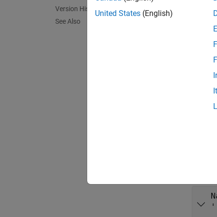
Version History
Em
United States
(English)
See Also
An
IOI
interfa
F
F
Crea
I
matlab
I
matlab
Do not 
Prop
expand 
N
'