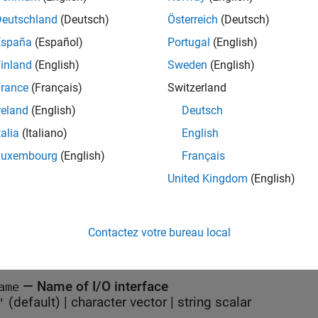
bedded Coder Support Package for ARM Cortex-M Processors
Deutschland
(Deutsch)
Österreich
(Deutsch)
España
(Español)
Portugal
(English)
object that represents an I/O interface connected to
nterface
Ha
ce classes.
inland
(English)
Sweden
(English)
rance
(Français)
Switzerland
tion
reland
(English)
Deutsch
is a base class for the
shared.targetsdk.IOInterface
matlabsh
talia
(Italiano)
English
classes.
shared.targetsdk.SerialInterface
Luxembourg
(English)
Français
United Kingdom
(English)
create an object of this class by invoking this constructor.
erties
Contactez votre bureau local
all
—
Name of I/O interface
ame
(default) |
character vector
|
string scalar
'