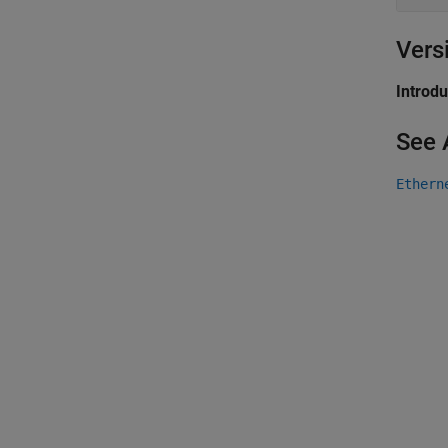
Vers
Introd
See 
Ethern