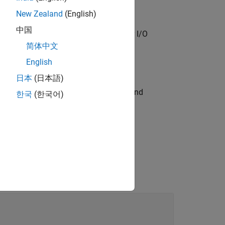
New Zealand
(English)
中国
. This is the base class for other I/O
rdware
简体中文
English
日本
(日本語)
and
ared.targetsdk.EthernetInterface
한국
(한국어)