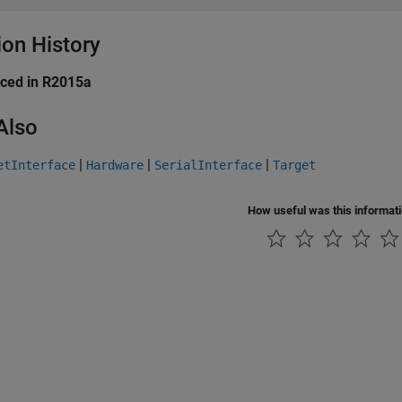
ion History
uced in R2015a
Also
|
|
|
etInterface
Hardware
SerialInterface
Target
How useful was this informat