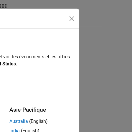
Apps
Videos
Answers
ss
t voir les événements et les offres
d States
.
Asie-Pacifique
Australia
(English)
India
(English)