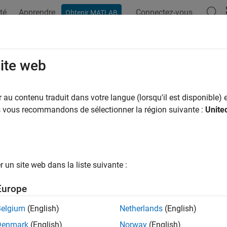
té
Apprendre
Connectez-vous
Obtenir MATLAB
ation
Examples
Functions
Blocks
Model Settings
labshared.targetsdk.IOInterface Cla
site web
pace:
matlabshared.targetsdk
au contenu traduit dans votre langue (lorsqu'il est disponible) e
us vous recommandons de sélectionner la région suivante :
Unite
erface connected to hardware
all in page
ription
un site web dans la liste suivante :
 Required:
This feature requires one of these add-ons.
Europe
bedded Coder Support Package for ARM Cortex-A Processors
Belgium
(English)
Netherlands
(English)
bedded Coder Support Package for ARM Cortex-R Processors
Denmark
(English)
Norway
(English)