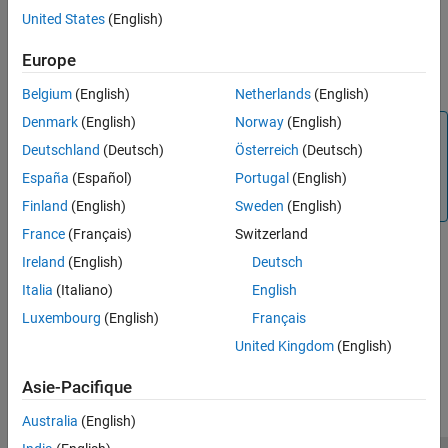
United States
(English)
Europe
Belgium
(English)
Netherlands
(English)
Denmark
(English)
Norway
(English)
Note
Deutschland
(Deutsch)
Österreich
(Deutsch)
The block library provided is only supported on the Texas
España
(Español)
Portugal
(English)
Instruments Hercules RM57Lx LaunchPad hardware
board.
Finland
(English)
Sweden
(English)
France
(Français)
Switzerland
See Also
Ireland
(English)
Deutsch
Italia
(Italiano)
English
Digital Read
|
Digital Write
Luxembourg
(English)
Français
How useful was this information?
United Kingdom
(English)
Asie-Pacifique
Australia
(English)