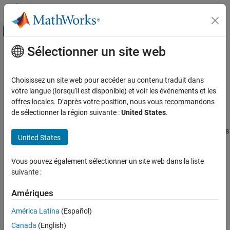
Passer au contenu
Centre d’aide MATLAB
Activer/désactiver l'affichage du menu d
Sélectionner un site web
Contenu principal
Accueil de la documentation
Open the Block Library for
Texas
Instruments
Hercules RM57Lx
Code Generation
Choisissez un site web pour accéder au contenu traduit dans
LaunchPad
votre langue (lorsqu'il est disponible) et voir les événements et les
Embedded Coder
offres locales. D’après votre position, nous vous recommandons
Deployment, Integration, and Supported
de sélectionner la région suivante :
United States
.
Hardware
®
®
After installing the
Embedded Coder
Support Package for ARM
Embedded Coder Supported Hardware
®
Cortex
-R Processors
, you can open the block library for the Texas
United States
ARM Cortex-R Processors
®
Instruments
Hercules RM57Lx LaunchPad using either of the
following methods:
Modeling
Vous pouvez également sélectionner un site web dans la liste
suivante :
®
In the MATLAB
Command Window, enter
. Then,
Open the Block Library for Texas Instruments
simulink
Hercules RM57Lx LaunchPad
®
search the Simulink
Library Browser for
Embedded Coder
Amériques
.
ON THIS PAGE
Support Package for ARM Cortex-R Processors
See Also
América Latina
(Español)
In the MATLAB Command Window, enter
.
tirm57lxlib
Canada
(English)