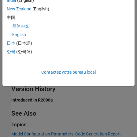
India
(English)
Traceability
On
New Zealand
(English)
Efficiency
No impact
中国
Safety precaution
No recommendation
简体中文
English
Programmatic Use
日本
(日本語)
한국
(한국어)
Parameter:
GenerateTraceReport
Type:
character vector
Value:
|
'on'
'off'
Contactez votre bureau local
Default:
'off'
Version History
Introduced in R2008a
See Also
Topics
Model Configuration Parameters: Code Generation Report