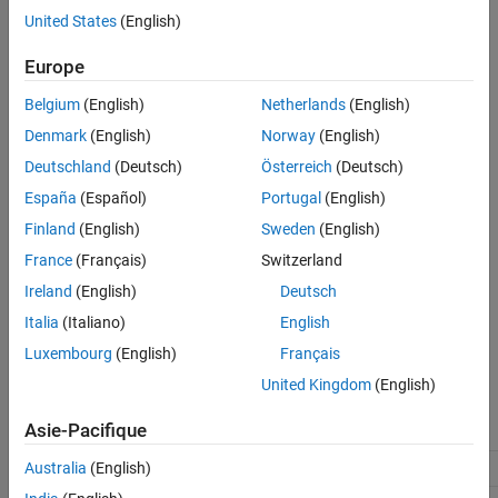
Appears only for ERT-based targets.
United States
(English)
Version History
See Also
®
Requires Embedded Coder
when generating code.
Europe
Belgium
(English)
Netherlands
(English)
Is enabled by the
Create code generation report
parameter.
Denmark
(English)
Norway
(English)
Settings
Deutschland
(Deutsch)
Österreich
(Deutsch)
(default) |
España
(Español)
Portugal
(English)
off
on
On
Finland
(English)
Sweden
(English)
Include summary of eliminated and virtual blocks in the
France
(Français)
Switzerland
Traceability Report
section of the code generation report.
Ireland
(English)
Deutsch
Off
Italia
(Italiano)
English
Does not include a summary of eliminated and virtual blocks.
Luxembourg
(English)
Français
Recommended Settings
United Kingdom
(English)
Asie-Pacifique
Application
Setting
Debugging
On
Australia
(English)