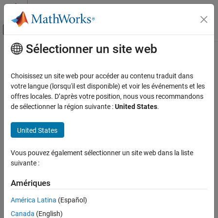
Passer au contenu
Centre d’aide MATLAB
Activer/désactiver l'affichage du menu d
Sélectionner un site web
Contenu principal
Accueil de la documentation
Eliminated / virtual blocks
Code Generation
Choisissez un site web pour accéder au contenu traduit dans
Include a summary of eliminated and virtual blocks in the code
votre langue (lorsqu'il est disponible) et voir les événements et les
Embedded Coder
generation report
offres locales. D’après votre position, nous vous recommandons
Code and Tool Customization
de sélectionner la région suivante :
United States
.
Model Configuration Set Customization
Model Configuration Pane:
Code Generation / Report
Code Generation Configuration Sets
United States
Description
Eliminated / virtual blocks
Vous pouvez également sélectionner un site web dans la liste
Include summary of eliminated and virtual blocks in the
ON THIS PAGE
suivante :
Traceability Report
section of the code generation report.
Description
Dependencies
Amériques
Dependencies
Settings
América Latina
(Español)
This parameter:
Recommended Settings
Canada
(English)
Programmatic Use