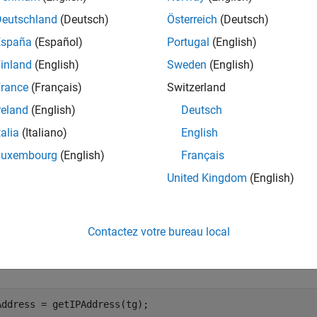
Deutschland
(Deutsch)
Österreich
(Deutsch)
mples
España
(Español)
Portugal
(English)
e all
inland
(English)
Sweden
(English)
rance
(Français)
Switzerland
et the IP address of the target
reland
(English)
Deutsch
talia
(Italiano)
English
te a target object and add a target with name
cont
LinuxTarget1
Luxembourg
(English)
Français
.
ssword
United Kingdom
(English)
s = linux.Targets();

 = tgs.addTarget(
"LinuxTarget1"
, 
"178.10.10.1"
, 
"user1"
,
Contactez votre bureau local
he IP address.
Address = getIPAddress(tg);