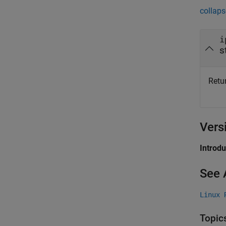
collaps
i
s
Retur
Vers
Introd
See 
Linux 
Topic