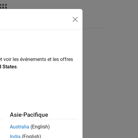
Apps
Videos
Answers
t voir les événements et les offres
d States
.
Asie-Pacifique
Australia
(English)
India
(English)