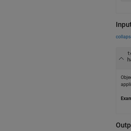
Inpu
collaps
t
h
Objec
appli
Exa
Outp