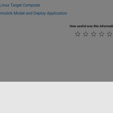
 Linux Target Computer
imulink Model and Deploy Application
How useful was this informat
ialité
Lutte anti-piratage
Statut des applications
Contacts locaux