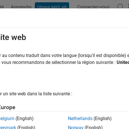
té
Apprendre
Connectez-vous
Obtenir MATLAB
ation
Examples
Functions
Blocks
Model Settings
IPAddress
site web
address of target computer
au contenu traduit dans votre langue (lorsqu'il est disponible) e
R2022b
us vous recommandons de sélectionner la région suivante :
Unite
e all in page
ax
un site web dans la liste suivante :
ess = getIPAddress(tg)
ription
Europe
returns the IP address of the target.
= getIPAddress(
)
ss
tg
Belgium
(English)
Netherlands
(English)
Denmark
(English)
Norway
(English)
e