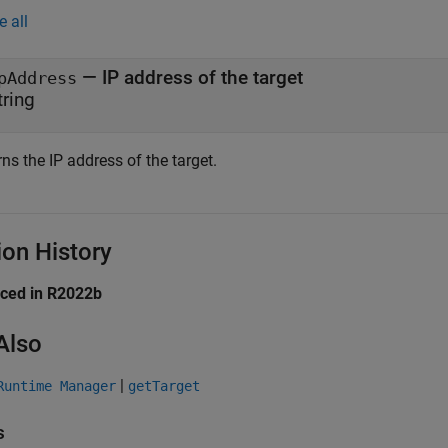
e all
— IP address of the target
pAddress
tring
ns the IP address of the target.
ion History
uced in R2022b
Also
|
Runtime Manager
getTarget
s