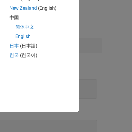
New Zealand
(English)
中国
简体中文
English
日本
(日本語)
한국
(한국어)
aining user name
and password
user1
 
"myPassword"
);