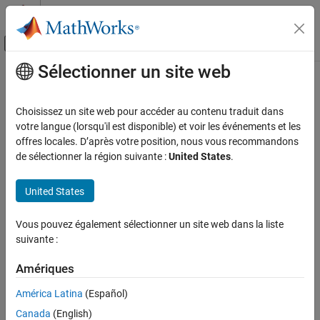
Passer au contenu
Centre d’aide MATLAB
Activer/désactiver l'affichage du menu d
Sélectionner un site web
Contenu principal
Accueil de la documentation
setSSHPort
Code Generation
Choisissez un site web pour accéder au contenu traduit dans
Set SSH port number
votre langue (lorsqu'il est disponible) et voir les événements et les
Embedded Coder
Since R2023b
offres locales. D’après votre position, nous vous recommandons
Deployment, Integration, and Supported
collapse all in page
de sélectionner la région suivante :
United States
.
Hardware
Embedded Coder Support Package for Linux
Syntax
Applications
United States
setSSHPort(tg, Portnumber)
setSSHPort
Vous pouvez également sélectionner un site web dans la liste
Description
ON THIS PAGE
suivante :
sets the specified SSH port number
Syntax
setSSHPort(
,
)
tg
Portnumber
Amériques
to connect to the target computer.
Description
Examples
América Latina
(Español)
example
Input Arguments
Canada
(English)