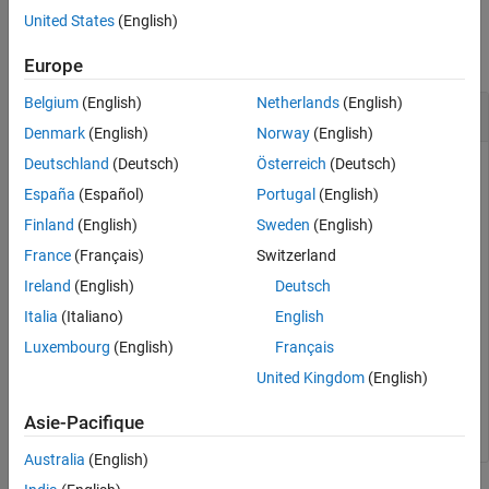
Version History
Examples
United States
(English)
See Also
collapse all
Europe
Belgium
(English)
Netherlands
(English)
Set Port Number
Denmark
(English)
Norway
(English)
Deutschland
(Deutsch)
Österreich
(Deutsch)
Create a target object and add a target with name
containing user name
and password
LinuxTarget1
user1
España
(Español)
Portugal
(English)
.
myPassword
Finland
(English)
Sweden
(English)
France
(Français)
Switzerland
tgs = linux.Targets();

Ireland
(English)
Deutsch
tg = tgs.addTarget(
"LinuxTarget1"
, 
"178.10.10.1"
, 
"use
Italia
(Italiano)
English
Set the port number.
Luxembourg
(English)
Français
United Kingdom
(English)
tg.setSSHPort(12345);
Asie-Pacifique
Australia
(English)