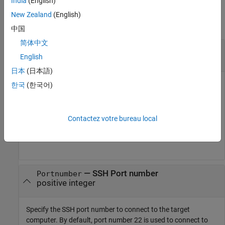
India
(English)
Input Arguments
New Zealand
(English)
collapse all
中国
简体中文
—
Object representing a target computer
tg
handle
English
日本
(日本語)
Object represents a target computer. Use the object to
한국
(한국어)
establish the connection with Linux target, to deploy the
applications on Linux target, and perform several other
actions.
Contactez votre bureau local
Example:
myTargetHandle
—
SSH Port number
Portnumber
positive integer
Specify the SSH port number to connect to the target
computer. By default, port number 22 is used to connect to