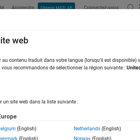
té
Apprendre
Connectez-vous
Obtenir MATLAB
ation
Examples
Functions
Blocks
Model Settings
file variable name modifier
site web
or suffix to add to MAT-file variable names
au contenu traduit dans votre langue (lorsqu'il est disponible) e
us vous recommandons de sélectionner la région suivante :
Unite
Configuration Pane:
Code Generation / Interface
ription
un site web dans la liste suivante :
T-file variable name modifier
parameter specifies the prefix or 
Europe
endency
Belgium
(English)
Netherlands
(English)
le this parameter, select the
MAT-file logging
parameter.
Denmark
(English)
Norway
(English)