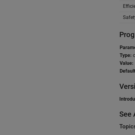
Effic
Safet
Prog
Parame
Type:
c
Value:
Default
Vers
Introd
See 
Topic