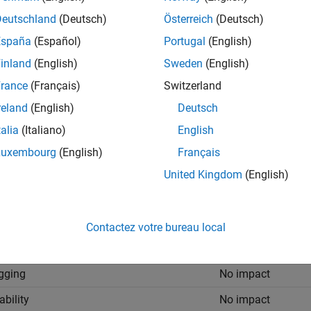
ings
Deutschland
(Deutsch)
Österreich
(Deutsch)
España
(Español)
Portugal
(English)
|
t
none
inland
(English)
Sweden
(English)
efix text to MAT-file variable names.
rance
(Français)
Switzerland
reland
(English)
Deutsch
ffix text to MAT-file variable names.
talia
(Italiano)
English
Luxembourg
(English)
Français
United Kingdom
(English)
t add text to MAT-file variable names.
mmended Settings
Contactez votre bureau local
cation
Setting
gging
No impact
ability
No impact