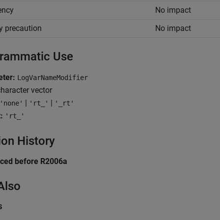
iency
No impact
y precaution
No impact
rammatic Use
ter:
LogVarNameModifier
haracter vector
|
|
'none'
'rt_'
'_rt'
:
'rt_'
ion History
uced before R2006a
Also
s