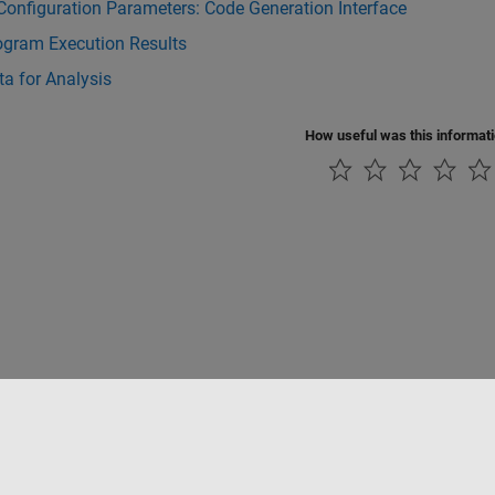
onfiguration Parameters: Code Generation Interface
ogram Execution Results
a for Analysis
How useful was this informat
ialité
Lutte anti-piratage
Statut des applications
Contacts locaux