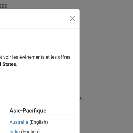
Apps
Videos
Answers
t voir les événements et les offres
d States
.
suffix to add to MAT-file variable names.
Asie-Pacifique
Australia
(English)
India
(English)