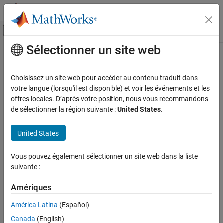
Passer au contenu
Centre d’aide MATLAB
Activer/désactiver l'affichage du menu d
Sélectionner un site web
Contenu principal
Accueil de la documentation
Computational Finance
Choisissez un site web pour accéder au contenu traduit dans
votre langue (lorsqu'il est disponible) et voir les événements et les
offres locales. D’après votre position, nous vous recommandons
How useful was this information?
de sélectionner la région suivante :
United States
.
United States
Vous pouvez également sélectionner un site web dans la liste
suivante :
Amériques
América Latina
(Español)
Canada
(English)