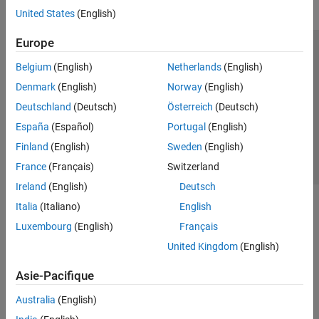
United States
(English)
Europe
Trust Center
Marques déposées
Politique de confidentialité
Belgium
(English)
Netherlands
(English)
Lutte anti-piratage
Statut des applications
Contacts locaux
Denmark
(English)
Norway
(English)
© 1994-2026 The MathWorks, Inc.
Deutschland
(Deutsch)
Österreich
(Deutsch)
España
(Español)
Portugal
(English)
Sélectionner 
France
Finland
(English)
Sweden
(English)
France
(Français)
Switzerland
Ireland
(English)
Deutsch
Italia
(Italiano)
English
Luxembourg
(English)
Français
United Kingdom
(English)
Asie-Pacifique
Australia
(English)