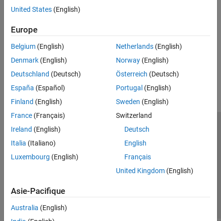
Création d’un code compilé et fonctionnalités
Fonctions supportées pour l’accélération de
United States
(English)
code
Analyse du code
Europe
Vérification des algorithmes en virgule fixe pour l’accélération de
code
Belgium
(English)
Netherlands
(English)
Denmark
(English)
Norway
(English)
How useful was this information?
Deutschland
(Deutsch)
Österreich
(Deutsch)
España
(Español)
Portugal
(English)
Finland
(English)
Sweden
(English)
France
(Français)
Switzerland
Ireland
(English)
Deutsch
Trust Center
Marques déposées
Politique de confidentialité
Italia
(Italiano)
English
Lutte anti-piratage
Statut des applications
Contacts locaux
Luxembourg
(English)
Français
© 1994-2026 The MathWorks, Inc.
United Kingdom
(English)
Sélectionner 
France
Asie-Pacifique
Australia
(English)