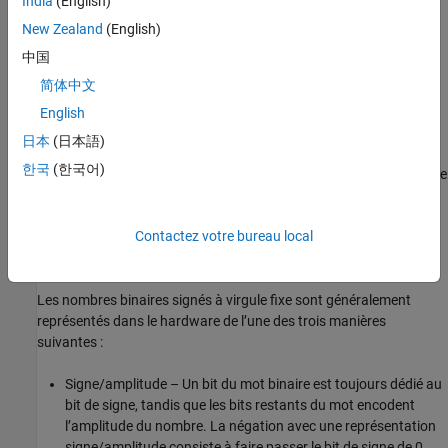
India
(English)
(LSB).
New Zealand
(English)
La virgule binaire est positionnée quatre places à gauche du
中国
LSB. Dans cet exemple, on dit que le nombre a quatre bits
简体中文
fractionnaires, ou une longueur de la partie fractionnaire de
quatre.
English
日本
(日本語)
Les types de données à virgule fixe peuvent être signés ou non
한국
(한국어)
signés. Le fait qu’une valeur à virgule fixe soit signée ou non signée
n’est généralement pas encodé de manière explicite dans le mot
binaire : c’est-à-dire qu’il n’y a pas de bit de signe. Par contre,
Contactez votre bureau local
l’information relative au signe est implicitement définie au sein de
l’architecture de l’ordinateur.
Les nombres binaires signés à virgule fixe sont généralement
représentés dans le hardware de l’une des trois manières
suivantes :
Signe/amplitude – Un bit du mot binaire est toujours dédié au
bit de signe, tandis que les bits restants du mot encodent
l’amplitude du nombre. La négation avec une représentation
signe/amplitude consiste à faire passer le bit de signe de 0