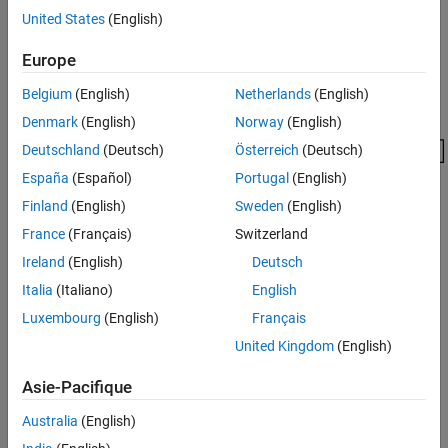
signe ou non. La position de la virgule binaire est le moyen par
United States
(English)
lequel les valeurs à virgule fixe sont mises à l’échelle et
interprétées.
Europe
Par exemple, voici ci-dessous une représentation binaire d’un
Belgium
(English)
Netherlands
(English)
nombre à virgule fixe généralisé (signé ou non signé) :
Denmark
(English)
Norway
(English)
Deutschland
(Deutsch)
Österreich
(Deutsch)
España
(Español)
Portugal
(English)
Finland
(English)
Sweden
(English)
France
(Français)
Switzerland
où
Ireland
(English)
Deutsch
ème
b
est le
i
chiffre binaire.
Italia
(Italiano)
English
i
Luxembourg
(English)
Français
wl
est la longueur du mot en bits.
United Kingdom
(English)
b
est l'emplacement du bit de poids fort, ou le plus élevé
wl-1
Asie-Pacifique
(MSB).
Australia
(English)
b
est l'emplacement du bit de poids faible, ou le moins élevé
0