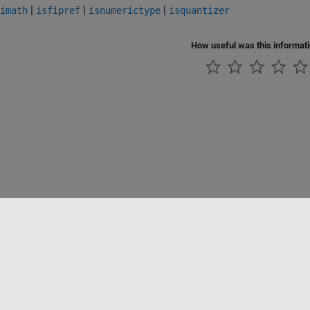
|
|
|
imath
isfipref
isnumerictype
isquantizer
How useful was this informat
ialité
Lutte anti-piratage
Statut des applications
Contacts locaux