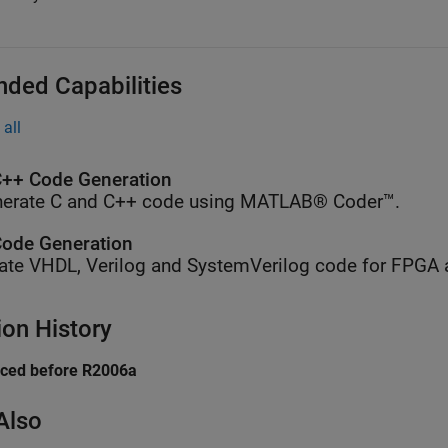
nded Capabilities
all
++ Code Generation
erate C and C++ code using MATLAB® Coder™.
ode Generation
ate VHDL, Verilog and SystemVerilog code for FPGA 
ion History
uced before R2006a
Also