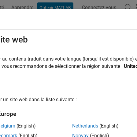
té
Apprendre
Connectez-vous
Obtenir MATLAB
ation
Exemples
Fonctions
Blocs
Applications
Vi
site web
ne whether variable is
object
au contenu traduit dans votre langue (lorsqu'il est disponible) e
fi
us vous recommandons de sélectionner la région suivante :
Unite
e all in page
ax
sfi(a)
un site web dans la liste suivante :
ription
Europe
returns
(
) if
is a
object. Otherwise, it returns
(
sfi(
)
1
true
a
fi
0
a
Belgium
(English)
Netherlands
(English)
e
Denmark
(English)
Norway
(English)