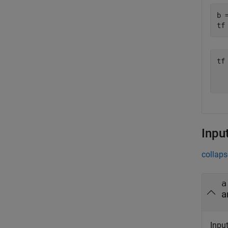
b 
tf
tf
   
Inpu
collaps
a
a
Input