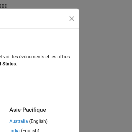
deos
Answers
t voir les événements et les offres
d States
.
Asie-Pacifique
).
false
Australia
(English)
India
(English)