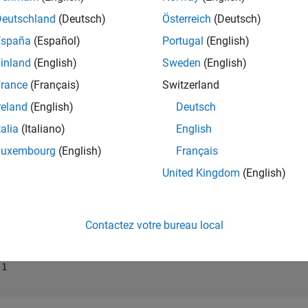
mples
Deutschland
(Deutsch)
Österreich
(Deutsch)
España
(Español)
Portugal
(English)
e all
inland
(English)
Sweden
(English)
etermine Whether Variable Is a
Object
rance
(Français)
Switzerland
fi
reland
(English)
Deutsch
talia
(Italiano)
English
e a variable and determine whether it is a f
object.
Luxembourg
(English)
Français
i
United Kingdom
(English)
 fi(pi);

 = isfi(a)
Contactez votre bureau local
 = 
logical
1
