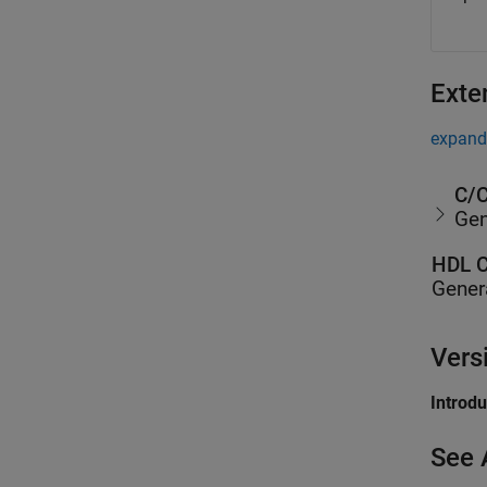
Exte
expand 
C/C
Gen
HDL C
Gener
Vers
Introd
See 