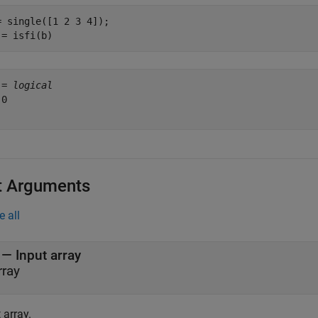
= single([1 2 3 4]);

 = isfi(b)
 = 
logical
0

t Arguments
e all
—
Input array
rray
 array.