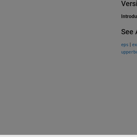
Vers
Introd
See 
|
eps
ex
upperb