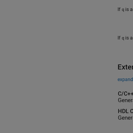
If
is a
q
If
is a
q
Exte
expand 
C/C++
Gener
HDL C
Gener