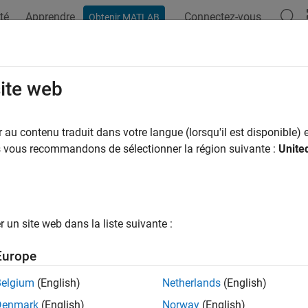
té
Apprendre
Connectez-vous
Obtenir MATLAB
ation
Exemples
Fonctions
Blocs
Applications
Vi
lmax
site web
 positive fixed-point value or quantized number
au contenu traduit dans votre langue (lorsqu'il est disponible) e
us vous recommandons de sélectionner la région suivante :
Unite
ax
x(a)
x(q)
un site web dans la liste suivante :
ription
Europe
is the largest real-world value that can be represented in th
x(a)
Belgium
(English)
Netherlands
(English)
ws.
Denmark
(English)
Norway
(English)