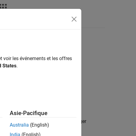
deos
Answers
t voir les événements et les offres
d States
.
Asie-Pacifique
e data type of
object
. Anything larger
fi
a
Australia
(English)
India
(English)