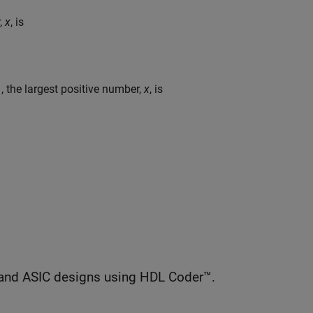
r,
x
, is
, the largest positive number,
x
, is
)
and ASIC designs using HDL Coder™.