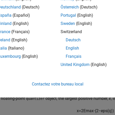
is the largest quantized number that can be represented w
x(q)
Deutschland
(Deutsch)
Österreich
(Deutsch)
ws.
España
(Español)
Portugal
(English)
inland
(English)
Sweden
(English)
mples
rance
(Français)
Switzerland
quantizer(
'float'
,[6 3]);

reland
(English)
Deutsch
realmax(q)
talia
(Italiano)
English
Luxembourg
(English)
Français
United Kingdom
(English)
14
Contactez votre bureau local
rithms
 floating-point
object, the largest positive number,
x
, i
quantizer
x
=
2
E
m
a
x
⋅
(
2
−
e
p
s
(
q
)
)