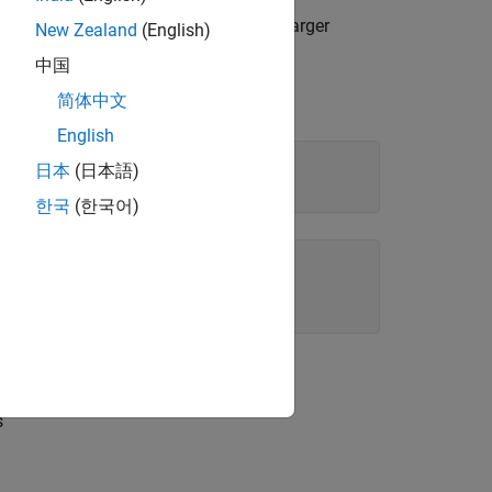
here
is a
object. Anything larger
q
quantizer
New Zealand
(English)
中国
简体中文
English
日本
(日本語)
한국
(한국어)
s