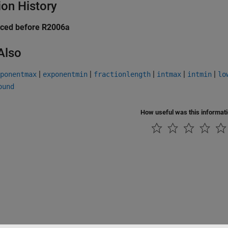
ion History
uced before R2006a
Also
|
|
|
|
|
ponentmax
exponentmin
fractionlength
intmax
intmin
lo
ound
How useful was this informat