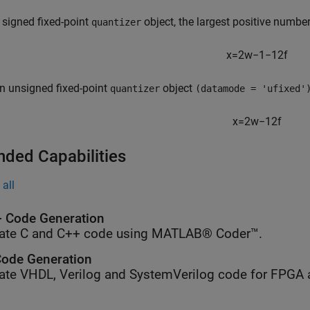
 signed fixed-point
object, the largest positive numbe
quantizer
x
=
2
w
−
1
−
1
2
f
n unsigned fixed-point
object
quantizer
(datamode = 'ufixed'
x
=
2
w
−
1
2
f
nded Capabilities
all
 Code Generation
ate C and C++ code using MATLAB® Coder™.
ode Generation
ate VHDL, Verilog and SystemVerilog code for FPGA 