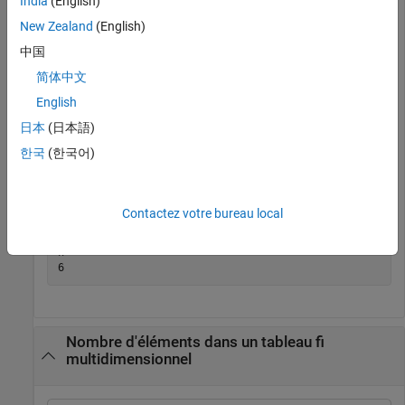
India
(English)
     1     1     1

New Zealand
(English)
     1     1     1

中国
          DataTypeMode: Fixed-point: binary point scali
            Signedness: Signed

简体中文
            WordLength: 24

English
日本
(日本語)
compte 6 éléments dans la matrice.
numel
한국
(한국어)
n = numel(X)
Contactez votre bureau local
n = 

Nombre d'éléments dans un tableau fi
multidimensionnel