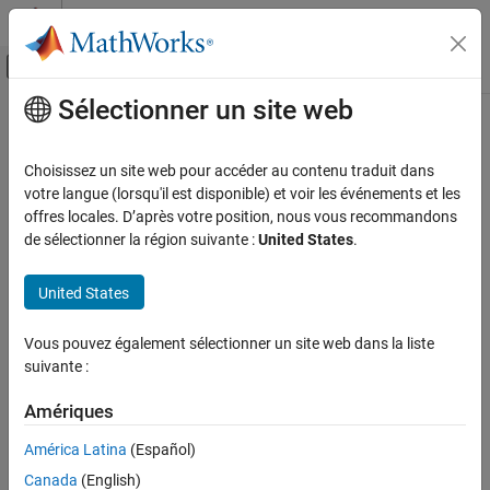
Passer au contenu
Centre d’aide MATLAB
Activer/désactiver l'affichage du menu d
Sélectionner un site web
Contenu principal
Accueil de la documentation
La traduction de cette page n'est pas à jour. Cliquez ici pour voir la
dernière version en anglais.
Génération de code
Choisissez un site web pour accéder au contenu traduit dans
Développement FPGA, ASIC et SoC
votre langue (lorsqu'il est disponible) et voir les événements et les
numel
offres locales. D’après votre position, nous vous recommandons
Fixed-Point Designer
de sélectionner la région suivante :
United States
.
Exploration des types de données
Nombre d’éléments de données dans un tableau
fi
Spécification en virgule fixe
United States
réduire tous les éléments de la page
Spécification en virgule fixe dans MATLAB
Syntaxe
Fonctions mathématiques en virgule fixe
Vous pouvez également sélectionner un site web dans la liste
suivante :
n = numel(A)
numel
Description
Amériques
SUR CETTE PAGE
renvoie le nombre d’éléments,
, dans un tableau
Syntaxe
n = numel(
)
n
fi
A
América Latina
(Español)
.
A
Description
Canada
(English)
Exemples