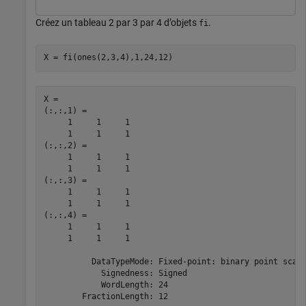
Créez un tableau 2 par 3 par 4 d’objets
.
fi
X = fi(ones(2,3,4),1,24,12)
X = 

(:,:,1) =

     1     1     1

     1     1     1

(:,:,2) =

     1     1     1

     1     1     1

(:,:,3) =

     1     1     1

     1     1     1

(:,:,4) =

     1     1     1

     1     1     1

          DataTypeMode: Fixed-point: binary point scali
            Signedness: Signed

            WordLength: 24
