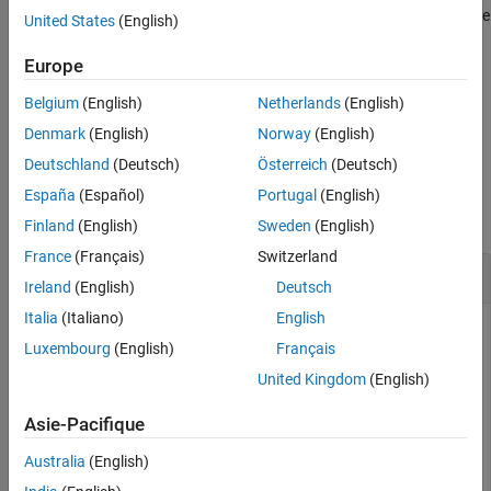
®
L'utilisation de
dans votre code MATLAB
permet d’obtenir le
numel
United States
(English)
Arguments en entrée
même résultat pour les types prédéfinis et les objets
. Utilisez
fi
Capacités étendues
pour écrire un code indépendant du type de données
numel
Europe
Historique des versions
MATLAB pour la gestion des tableaux.
Belgium
(English)
Netherlands
(English)
Voir aussi
exemple
Denmark
(English)
Norway
(English)
Deutschland
(Deutsch)
Österreich
(Deutsch)
Exemples
España
(Español)
Portugal
(English)
réduire tout
Finland
(English)
Sweden
(English)
France
(Français)
Switzerland
Nombre d’éléments dans un tableau 2-D fi
Ireland
(English)
Deutsch
Italia
(Italiano)
English
Luxembourg
(English)
Français
Créez un tableau 2 par 3 d’objets
.
fi
United Kingdom
(English)
X = fi(ones(2,3),1,24,12)
Asie-Pacifique
Australia
(English)
X = 
