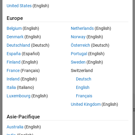
Settings
United States
(English)
Recommended Settings
Programmatic Use
(default)
''
Europe
Version History
Specify the path to the compiled Altera or Xilinx simulation
libraries. Altera provides the simulation model files in
Belgium
(English)
Netherlands
(English)
\quartus\eda\sim_lib
folder.
Denmark
(English)
Norway
(English)
Deutschland
(Deutsch)
Österreich
(Deutsch)
Tips
España
(Español)
Portugal
(English)
To set this property, use
or
. To view the
hdlset_param
makehdltb
Finland
(English)
Sweden
(English)
property value, use
.
hdlget_param
France
(Français)
Switzerland
For example, if you want to set the path to the compiled Xilinx
Ireland
(English)
Deutsch
Simulation library, enter:
Italia
(Italiano)
English
Luxembourg
(English)
Français
myDUT = gcb;

United Kingdom
(English)
libpath = 
'/apps/Xilinx_ISE/XilinxISE-13.4/Linux/ISE_DS/I
   mti_se/6.6a/lin64/xilinxcorelib';

Asie-Pacifique
hdlset_param (myDUT, 
'SimulationLibPath'
, libpath);

Australia
(English)