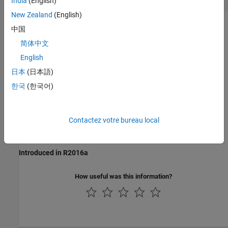
India
(English)
makehdltb(myDUT)
New Zealand
(English)
Recommended Settings
中国
简体中文
No recommendations.
English
Programmatic Use
日本
(日本語)
한국
(한국어)
Parameter:
SimulationLibPath
Type:
character vector
Default:
''
Contactez votre bureau local
Version History
Introduced in R2016a
How useful was this information?