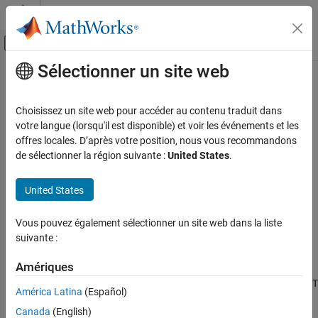
Passer au contenu
Centre d’aide MATLAB
Activer/désactiver l'affichage du menu d
Sélectionner un site web
Contenu principal
Accueil de la documentation
Simulation library path
Code Generation
Choisissez un site web pour accéder au contenu traduit dans
FPGA, ASIC, and SoC Development
Path of compiled
Altera
or
Xilinx
simulation libraries
votre langue (lorsqu'il est disponible) et voir les événements et les
offres locales. D’après votre position, nous vous recommandons
HDL Coder
Model Configuration Pane:
Test Bench
de sélectionner la région suivante :
United States
.
HDL Code Generation from Simulink
Code Generation
Description
United States
Guided Code Generation
®
®
Specify the path to your compiled Altera
or Xilinx
simulation
Vous pouvez également sélectionner un site web dans la liste
libraries.
Simulation library path
suivante :
ON THIS PAGE
Dependencies
Description
Amériques
This option is disabled if you select the entire model. Select the DUT
Dependencies
América Latina
(Español)
instead for
Generate HDL for
setting.
Settings
Canada
(English)
Tips