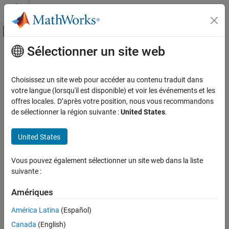
Passer au contenu
Centre d’aide MATLAB
Activer/désactiver l'affichage du menu d
Sélectionner un site web
Contenu principal
Accueil de la documentation
TLM Component Generation
Workflow
Code Generation
Choisissez un site web pour accéder au contenu traduit dans
FPGA, ASIC, and SoC Development
votre langue (lorsqu'il est disponible) et voir les événements et les
offres locales. D’après votre position, nous vous recommandons
The following workflow lists the steps required to generate a TLM
HDL Verifier
de sélectionner la région suivante :
United States
.
component using HDL Verifier™ software:
Export of Verification IP
Transaction Level Model Generation
®
United States
Develop algorithm in Simulink
. See
Subsystem Guidelines
and Limitations
.
TLM Component Generation Workflow
Vous pouvez également sélectionner un site web dans la liste
Select TLM Generator System Target
suivante :
Select TLM Mapping Options
Amériques
América Latina
(Español)
Select TLM Processing Options
Canada
(English)