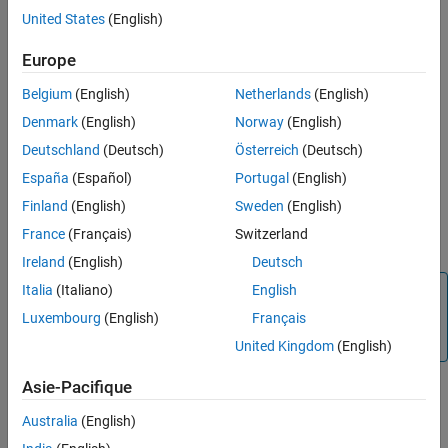
Select TLM Timing Options
United States
(English)
Select TLM Testbench Options
Europe
Select TLM Compilation Options
Belgium
(English)
Netherlands
(English)
Denmark
(English)
Norway
(English)
Generate Component and Testbench
Deutschland
(Deutsch)
Österreich
(Deutsch)
(Optional)
Run TLM Component Testbench
(verify TLM
España
(Español)
Portugal
(English)
component)
Finland
(English)
Sweden
(English)
France
(Français)
Switzerland
Export TLM Component
Ireland
(English)
Deutsch
Italia
(Italiano)
English
Note
Luxembourg
(English)
Français
This feature requires the
ASIC Testbench for HDL Verifier
add-on.
United Kingdom
(English)
Asie-Pacifique
How useful was this information?
Australia
(English)