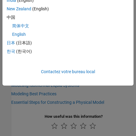
India
(English)
New Zealand
(English)
中国
简体中文
English
日本
(日本語)
한국
(한국어)
See Also
Contactez votre bureau local
Topics
Modeling Isothermal Liquid Systems
Modeling Best Practices
Essential Steps for Constructing a Physical Model
How useful was this information?