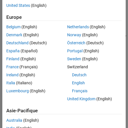
Flow Divider
United States
(English)
ON THIS PAGE
Model
Europe
Simulation Results from Simscape Logging
Belgium
(English)
Netherlands
(English)
See Also
Denmark
(English)
Norway
(English)
Deutschland
(Deutsch)
Österreich
(Deutsch)
España
(Español)
Portugal
(English)
Finland
(English)
Sweden
(English)
France
(Français)
Switzerland
Ireland
(English)
Deutsch
Italia
(Italiano)
English
Simulation Results from Simscape Logging
Luxembourg
(English)
Français
This script generates a plot of flow through the channels A and B
United Kingdom
(English)
for a given input flow.
Asie-Pacifique
Australia
(English)