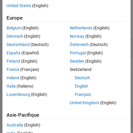
tool,
.
h
United States
(English)
Input Arguments
Europe
Belgium
(English)
Netherlands
(English)
collapse all
Denmark
(English)
Norway
(English)
—
Distance tool
h
Deutschland
(Deutsch)
Österreich
(Deutsch)
imdistline
España
(Español)
Portugal
(English)
Finland
(English)
Sweden
(English)
Distance tool, specified as an
object.
imdistline
France
(Français)
Switzerland
Ireland
(English)
Deutsch
Italia
(Italiano)
English
Output Arguments
Luxembourg
(English)
Français
collapse all
United Kingdom
(English)
— Text format
str
Asie-Pacifique
character array
Australia
(English)