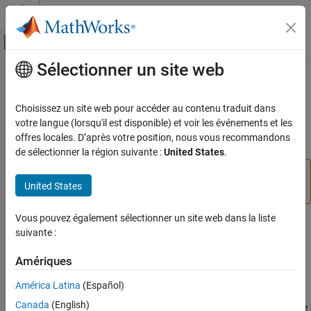
Passer au contenu
Centre d’aide MATLAB
Activer/désactiver l'affichage du menu d
Sélectionner un site web
Contenu principal
Accueil de la documentation
getLabelTextFormatter
Image Processing and Computer Vision
Choisissez un site web pour accéder au contenu traduit dans
Return format of text label of Distance tool
votre langue (lorsqu'il est disponible) et voir les événements et les
Image Processing Toolbox
offres locales. D’après votre position, nous vous recommandons
Display and Exploration
collapse all in page
de sélectionner la région suivante :
United States
.
Build Interactive Tools
is not recommended. Use one of
getLabelTextFormatter
United States
the ROI classes instead, described in
Create ROI Shapes
.
getLabelTextFormatter
ON THIS PAGE
Vous pouvez également sélectionner un site web dans la liste
Syntax
Syntax
suivante :
Description
str = getLabelTextFormatter(h)
Input Arguments
Amériques
Description
Output Arguments
América Latina
(Español)
Version History
returns a character array
= getLabelTextFormatter(
)
str
h
Canada
(English)
specifying the format used to display the label text of the Distance
See Also