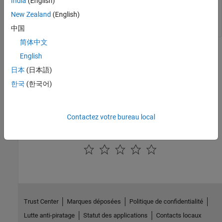
India
(English)
Text format of Distance tool label, returned as a character
array in a format expected by
.
New Zealand
(English)
sprintf
中国
简体中文
Version History
English
日本
(日本語)
Introduced before R2006a
한국
(한국어)
See Also
|
|
getLabelVisible
setLabelTextFormatter
setLabelVisible
Contactez votre bureau local
How useful was this information?
Trust Center
Marques déposées
Politique de confidentialité
Lutte anti-piratage
Statut des applications
Contacts locaux