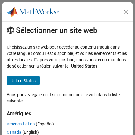
Passer au contenu
Centre d’aide MATLAB
Activer/désactiver l'affichage du menu d
Sélectionner un site web
Contenu principal
Accueil de la documentation
iptnum2ordinal
Image Processing and Computer Vision
Choisissez un site web pour accéder au contenu traduit dans
Convert positive integer to ordinal character vector
votre langue (lorsqu'il est disponible) et voir les événements et les
Image Processing Toolbox
offres locales. D’après votre position, nous vous recommandons
Import, Export, and Conversion
collapse all in page
de sélectionner la région suivante :
United States
.
Image Type Conversion
Syntax
United States
iptnum2ordinal
ordstr = iptnum2ordinal(number)
Description
ON THIS PAGE
Vous pouvez également sélectionner un site web dans la liste
Syntax
suivante :
converts the positive integer
= iptnum2ordinal(
)
ordstr
number
Description
to the ordinal character vector
.
number
ordstr
Examples
Amériques
Input Arguments
example
América Latina
(Español)
Output Arguments
Canada
(English)
Examples
Version History