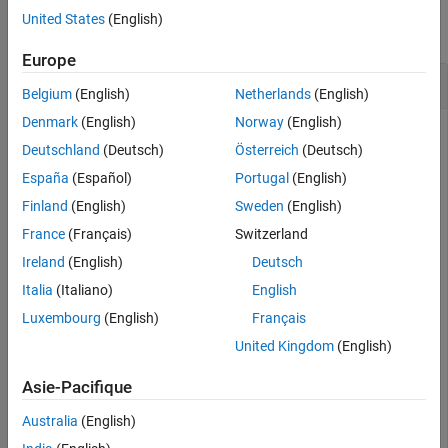
United States
(English)
collapse all
Europe
Convert Integers to Ordinal Numbers
Belgium
(English)
Netherlands
(English)
Denmark
(English)
Norway
(English)
Convert the number 4 to an ordinal number. The ordinal
Deutschland
(Deutsch)
Österreich
(Deutsch)
number is spelled out in entirety.
España
(Español)
Portugal
(English)
Finland
(English)
Sweden
(English)
str = iptnum2ordinal(4)
France
(Français)
Switzerland
Ireland
(English)
Deutsch
str =

Italia
(Italiano)
English
    'fourth'
Luxembourg
(English)
Français
United Kingdom
(English)
Convert the number 23 to an ordinal number. The ordinal
number consists of a numeral and the ordinal suffix
.
'rd'
Asie-Pacifique
Australia
(English)
str = iptnum2ordinal(23)