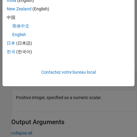
India
(English)
New Zealand
(English)
str =

中国
    '23rd'
简体中文
English
日本
(日本語)
Input Arguments
한국
(한국어)
collapse all
Contactez votre bureau local
—
Positive integer
number
numeric scalar
Positive integer, specified as a numeric scalar.
Output Arguments
collapse all