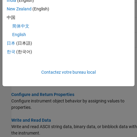
India
(English)
UDP
Create UDP socket and communicate over
New Zealand
(English)
Explorer
networks using UDP
(depuis R2022a)
中国
Serial
Communicate with devices connected to serial
简体中文
Explorer
port
(depuis R2021b)
English
VISA
Connect to and communicate with instruments
Explorer
over VISA
(depuis R2022b)
日本
(日本語)
한국
(한국어)
Rubriques
Create Interface Object
Contactez votre bureau local
Communicate with your instrument by creating an object that
represents a connection to the instrument.
Configure and Return Properties
Configure instrument object behavior by assigning values to
properties.
Write and Read Data
Write and read ASCII string data, binary data, or binblock data with
the instrument.