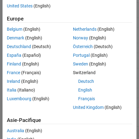
Interface GPIB
United States
(English)
Connexion à un adaptateur
Total Phase
aardvark
Interface VISA
Aardvark
(depuis R2023a)
Europe
NI
USB-845x connection
(depuis R2023a)
ni845x
Belgium
(English)
Netherlands
(English)
I2C peripheral device connection
(depuis
device
R2023a)
Denmark
(English)
Norway
(English)
Deutschland
(Deutsch)
Österreich
(Deutsch)
Create SPI object
spi
España
(Español)
Portugal
(English)
Create TCP/IP client connection with TCP/IP
tcpclient
server
Finland
(English)
Sweden
(English)
France
(Français)
Switzerland
Create TCP/IP server
tcpserver
Ireland
(English)
Deutsch
Connect to UDP socket
udpport
Italia
(Italiano)
English
Connection to serial port
serialport
Luxembourg
(English)
Français
Create connection to device using VISA
visadev
United Kingdom
(English)
Applications
Asie-Pacifique
Australia
(English)
TCP/IP
Connect to and communicate with TCP/IP server
Explorer
(depuis R2021b)