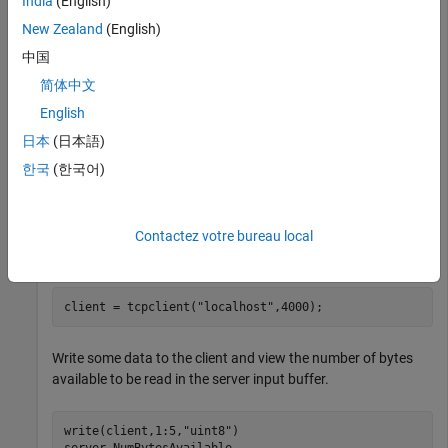
India
(English)
        ServerAddress: "::"

New Zealand
(English)
           ServerPort: 4000

中国
            Connected: 0

        ClientAddress: ""

简体中文
           ClientPort: []

    NumBytesAvailable: 0

English
日本
(日本語)
  Show all properties, functions

한국
(한국어)
Create a TCP/IP client to connect to your server object using
. You must specify the same port number you use
Contactez votre bureau local
tcpclient
to create
.
server
client = tcpclient(
"localhost"
,4000);
Write some data to the client and view the number of bytes
available to be read in the server input buffer.
write(client,1:5,
"uint8"
)

server.NumBytesAvailable