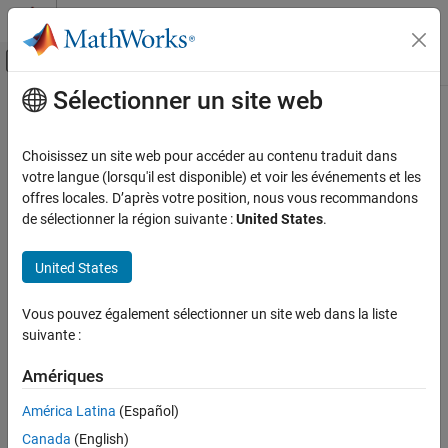
Passer au contenu
Centre d’aide MATLAB
Activer/désactiver l'affichage du menu d
Sélectionner un site web
Contenu principal
Accueil de la documentation
flush
Test et mesures
Choisissez un site web pour accéder au contenu traduit dans
Clear buffers for communication using TCP/IP server
votre langue (lorsqu'il est disponible) et voir les événements et les
Instrument Control Toolbox
offres locales. D’après votre position, nous vous recommandons
Interface-Based Instrument Communication
collapse all in page
de sélectionner la région suivante :
United States
.
TCP/IP Interface
Syntax
United States
flush
flush(t)
ON THIS PAGE
Vous pouvez également sélectionner un site web dans la liste
flush(t,"input")
Syntax
suivante :
flush(t,"output")
Description
Description
Examples
Amériques
Input Arguments
flushes all data from both the input and output buffers
flush(
)
t
América Latina
(Español)
of the client connected to the TCP/IP server
.
Version History
t
Canada
(English)
See Also