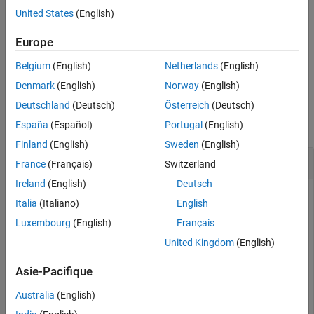
example
United States
(English)
flushes only the input buffer.
flush(
,"input")
Europe
t
Belgium
(English)
Netherlands
(English)
flushes only the output buffer.
flush(
,"output")
t
Denmark
(English)
Norway
(English)
Examples
Deutschland
(Deutsch)
Österreich
(Deutsch)
collapse all
España
(Español)
Portugal
(English)
Finland
(English)
Sweden
(English)
Flush TCP/IP Server Inputs and Outputs
France
(Français)
Switzerland
Ireland
(English)
Deutsch
Italia
(Italiano)
English
Create a TCP/IP server on port 4000.
Luxembourg
(English)
Français
United Kingdom
(English)
server = tcpserver(4000)
Asie-Pacifique
Australia
(English)
server = 

  TCPServer with properties:
