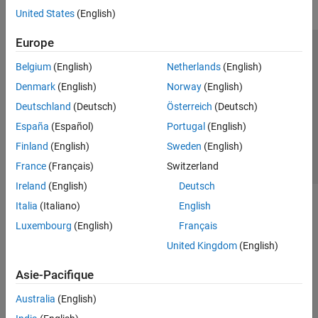
Calibration and Sensor Fusion
United States
(English)
Lidar Data Acquisition and Sensor
Simulation
Europe
Medical Imaging Toolbox
Trust Center
Marques déposées
Politique de confidentialité
Belgium
(English)
Netherlands
(English)
Vision HDL Toolbox
Lutte anti-piratage
Statut des applications
Contacts locaux
Denmark
(English)
Norway
(English)
© 1994-2026 The MathWorks, Inc.
Deutschland
(Deutsch)
Österreich
(Deutsch)
España
(Español)
Portugal
(English)
Sélectionner 
France
Finland
(English)
Sweden
(English)
France
(Français)
Switzerland
Ireland
(English)
Deutsch
Italia
(Italiano)
English
Luxembourg
(English)
Français
United Kingdom
(English)
Asie-Pacifique
Australia
(English)