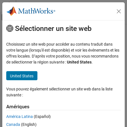
Passer au contenu
Centre d’aide MATLAB
Activer/désactiver l'affichage du menu d
Sélectionner un site web
Contenu principal
Accueil de la documentation
Image Processing and Computer Vision
Choisissez un site web pour accéder au contenu traduit dans
Catégorie
votre langue (lorsqu'il est disponible) et voir les événements et les
offres locales. D’après votre position, nous vous recommandons
Computer Vision Toolbox
How useful was this information?
de sélectionner la région suivante :
United States
.
Image Acquisition Toolbox
Image Processing Toolbox
United States
Lidar Toolbox
Vous pouvez également sélectionner un site web dans la liste
Get Started with Lidar Toolbox
suivante :
Import, Export, and Visualization
Filtering, Conversion, and Geometric
Amériques
Operations
Labeling, Segmentation, and Detection
América Latina
(Español)
Registration and SLAM
Canada
(English)