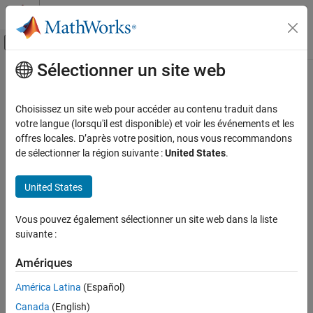
Passer au contenu
Centre d’aide MATLAB
Activer/désactiver l'affichage du menu d
Sélectionner un site web
Contenu principal
Accueil de la documentation
Physical Channel and Signal
Subcomponents
Wireless Communications
Choisissez un site web pour accéder au contenu traduit dans
votre langue (lorsqu'il est disponible) et voir les événements et les
LTE Toolbox
offres locales. D’après votre position, nous vous recommandons
Scrambling, symbol modulation, layer mapping, precoding,
Physical Layer Subcomponents
de sélectionner la région suivante :
United States
.
resource mapping
Catégorie
Use low-level physical channel and signal subcomponent
Transport Channel Subcomponents
United States
processing functions to:
Physical Channel and Signal
Subcomponents
Perform uplink scrambling and descrambling.
Vous pouvez également sélectionner un site web dans la liste
suivante :
Generate pseudorandom binary sequences.
Amériques
Perform symbol modulation and demodulation.
América Latina
(Español)
Perform precoding and deprecoding.
Canada
(English)