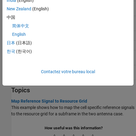
India
(English)
Downlink deprecoding onto
lteDLDeprecode
New Zealand
(English)
transmission layers
中国
Downlink precoding of
lteDLPrecode
transmission layers
简体中文
English
SC-FDMA deprecoding
lteULDeprecode
日本
(日本語)
SC-FDMA precoding
lteULPrecode
한국
(한국어)
Orthogonal space frequency
lteTransmitDiversityDecode
block code decoding
Generate root Zadoff-Chu
zadoffChuSeq
Contactez votre bureau local
sequence
Topics
Map Reference Signal to Resource Grid
This example shows how to map the cell specific reference signals
to the resource grid for a subframe in the two antenna case.
How useful was this information?