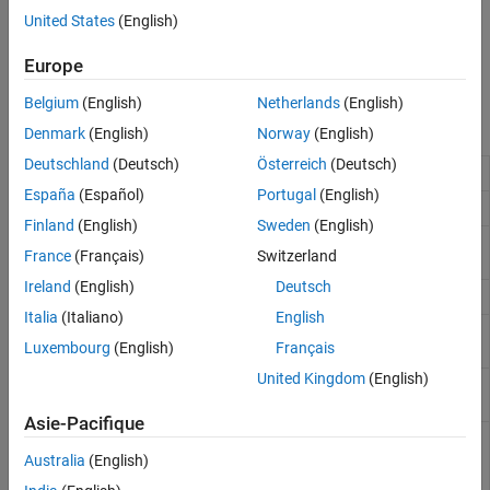
United States
(English)
Perform transmit diversity decoding.
Europe
Generate root Zadoff-Chu complex number sequences.
Belgium
(English)
Netherlands
(English)
Functions
Denmark
(English)
Norway
(English)
Deutschland
(Deutsch)
Österreich
(Deutsch)
PUSCH scrambling
lteULScramble
España
(Español)
Portugal
(English)
PUSCH descrambling
lteULDescramble
Finland
(English)
Sweden
(English)
Pseudorandom binary
ltePRBS
France
(Français)
Switzerland
sequence
Ireland
(English)
Deutsch
Symbol modulation
lteSymbolModulate
Italia
(Italiano)
English
Demodulation and symbol to
lteSymbolDemodulate
Luxembourg
(English)
Français
bit conversion
United Kingdom
(English)
Layer mapping of modulated
lteLayerMap
and scrambled codewords
Asie-Pacifique
Layer demapping onto
lteLayerDemap
scrambled and modulated
Australia
(English)
codewords