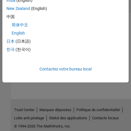
India
(English)
|
mwPointer
0
New Zealand
(English)
中国
Version History
简体中文
Introduced before R2006a
English
日本
(日本語)
See Also
한국
(한국어)
|
|
mxCreateCharArray
mxCreateString
mxGetString
Contactez votre bureau local
How useful was this information?
Trust Center
Marques déposées
Politique de confidentialité
Lutte anti-piratage
Statut des applications
Contacts locaux
© 1994-2026 The MathWorks, Inc.