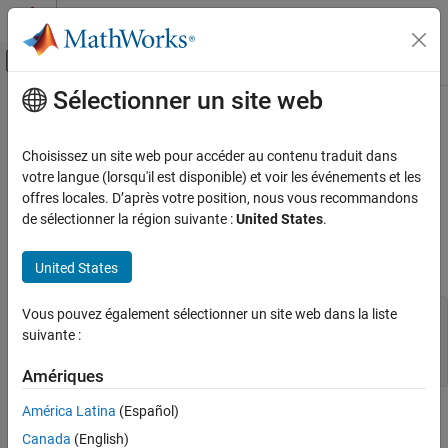
Passer au contenu
Centre d’aide MATLAB
Activer/désactiver l'affichage du menu d
Sélectionner un site web
Contenu principal
Accueil de la documentation
mxCreateCharMatrixFromStrings
(Fortran)
MATLAB
Choisissez un site web pour accéder au contenu traduit dans
External Language Interfaces
votre langue (lorsqu'il est disponible) et voir les événements et les
Fortran with MATLAB
offres locales. D’après votre position, nous vous recommandons
2-D
array initialized to specified value
mxChar
de sélectionner la région suivante :
United States
.
Fortran Matrix API
Create or Delete Fortran Array
expand all in page
Fortran Syntax
United States
mxCreateCharMatrixFromStrings (Fortran)
ON THIS PAGE
Vous pouvez également sélectionner un site web dans la liste
#include "fintrf.h"

mwPointer mxCreateCharMatrixFromStrings(m, str)

suivante :
Fortran Syntax
mwSize m

Description
character*(*) str(m)
Amériques
Input Arguments
Output Arguments
América Latina
(Español)
Description
Version History
Canada
(English)