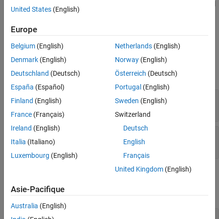
Use
to create a two-dimensional
See Also
mxCreateCharMatrixFromStrings
United States
(English)
, where each row is initialized to a string from
. The
mxArray
str
has dimensions
-by-
, where
is the number of
mxArray
m
n
n
Europe
characters in
.
str(i)
Belgium
(English)
Netherlands
(English)
Input Arguments
Denmark
(English)
Norway
(English)
Deutschland
(Deutsch)
Österreich
(Deutsch)
expand all
España
(Español)
Portugal
(English)
— Number of strings
m
Finland
(English)
Sweden
(English)
mwSize
France
(Français)
Switzerland
Ireland
(English)
Deutsch
— Array of strings
str
Italia
(Italiano)
English
character*(*)
Luxembourg
(English)
Français
United Kingdom
(English)
Output Arguments
Asie-Pacifique
expand all
Australia
(English)
— Pointer to
pm
mxArray