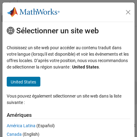
Passer au contenu
Centre d’aide MATLAB
Activer/désactiver l'affichage du menu d
Sélectionner un site web
Contenu principal
Accueil de la documentation
mxIsSparse (Fortran)
MATLAB
Choisissez un site web pour accéder au contenu traduit dans
External Language Interfaces
Determine whether input is sparse mxArray
votre langue (lorsqu'il est disponible) et voir les événements et les
Fortran with MATLAB
offres locales. D’après votre position, nous vous recommandons
expand all in page
de sélectionner la région suivante :
United States
.
Fortran Matrix API
Fortran Syntax
Validate Fortran Data
United States
mxIsSparse (Fortran)
#include "fintrf.h"

integer*4 mxIsSparse(pm)

ON THIS PAGE
Vous pouvez également sélectionner un site web dans la liste
mwPointer pm
suivante :
Fortran Syntax
Description
Description
Amériques
Input Arguments
Examples
returns
if
points to a sparse
. Otherwise, it
América Latina
(Español)
mxIsSparse
1
pm
mxArray
returns
. Many routines (for example,
and
)
0
mxGetIr
mxGetJc
Version History
Canada
(English)