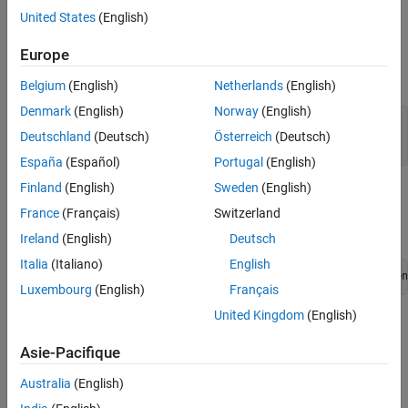
require a sparse
as input.
mxArray
See Also
United States
(English)
Input Arguments
Europe
expand all
Belgium
(English)
Netherlands
(English)
Denmark
(English)
Norway
(English)
— MATLAB array
pm
Deutschland
(Deutsch)
Österreich
(Deutsch)
mwPointer
España
(Español)
Portugal
(English)
Finland
(English)
Sweden
(English)
Examples
France
(Français)
Switzerland
To open an example, type:
Ireland
(English)
Deutsch
Italia
(Italiano)
English
edit([fullfile(matlabroot,
"extern"
,
"examples"
,
"mx"
,
"filen
Luxembourg
(English)
Français
United Kingdom
(English)
where
is:
filename
Asie-Pacifique
mxsetdimensionsf.F
Australia
(English)
Version History