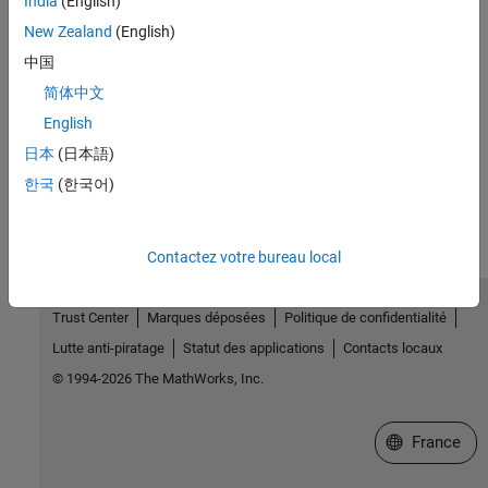
India
(English)
Introduced before R2006a
New Zealand
(English)
中国
See Also
简体中文
|
|
|
mxIsClass
mxGetClassID
sparse
mxCreateSparse
English
日本
(日本語)
How useful was this information?
한국
(한국어)
Contactez votre bureau local
Trust Center
Marques déposées
Politique de confidentialité
Lutte anti-piratage
Statut des applications
Contacts locaux
© 1994-2026 The MathWorks, Inc.
Sélectionner 
France