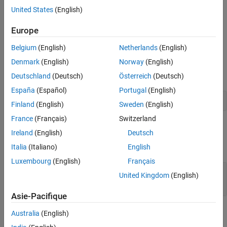
integers, and logical
(
) otherwise.
0
false
See Also
United States
(English)
Description
Europe
returns
if the
stores its data as 64-bit
mxIsUint16
1
mxArray
Belgium
(English)
Netherlands
(English)
unsigned integers. Otherwise, it returns
.
0
Denmark
(English)
Norway
(English)
In Fortran, calling
is equivalent to calling:
mxIsUint16
Deutschland
(Deutsch)
Österreich
(Deutsch)
España
(Español)
Portugal
(English)
mxGetClassName(pm) .eq. 'uint16'
Finland
(English)
Sweden
(English)
France
(Français)
Switzerland
Input Arguments
Ireland
(English)
Deutsch
expand all
Italia
(Italiano)
English
Luxembourg
(English)
Français
— MATLAB array
pm
United Kingdom
(English)
mwPointer
Asie-Pacifique
Version History
Australia
(English)