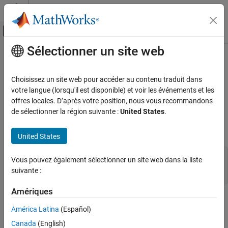
Passer au contenu
Centre d’aide MATLAB
Activer/désactiver l'affichage du menu d
Sélectionner un site web
Contenu principal
Accueil de la documentation
mxIsUint16 (Fortran)
MATLAB
Choisissez un site web pour accéder au contenu traduit dans
External Language Interfaces
Determine whether mxArray represents data as unsigned 16-bit
votre langue (lorsqu'il est disponible) et voir les événements et les
Fortran with MATLAB
integers
offres locales. D’après votre position, nous vous recommandons
de sélectionner la région suivante :
United States
.
Fortran Matrix API
expand all in page
Validate Fortran Data
Fortran Syntax
United States
mxIsUint16 (Fortran)
#include "fintrf.h"

ON THIS PAGE
Vous pouvez également sélectionner un site web dans la liste
integer*4 mxIsUint16(pm)

suivante :
Fortran Syntax
mwPointer pm
Returns
Amériques
Description
Returns
Input Arguments
América Latina
(Español)
Logical
(
) if the
stores its data as unsigned 16-bit
1
true
mxArray
Version History
Canada
(English)