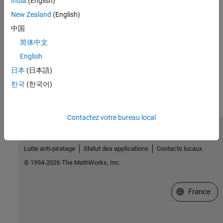
India
(English)
Introduced before R2006a
New Zealand
(English)
See Also
中国
简体中文
|
|
mxIsClass
mxGetClassID
mxIsInt16
English
How useful was this information?
日本
(日本語)
한국
(한국어)
Contactez votre bureau local
Trust Center
Marques déposées
Politique de confidentialité
Lutte anti-piratage
Statut des applications
Contacts locaux
© 1994-2026 The MathWorks, Inc.
Sélectionner 
France