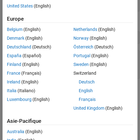
py.map(@py.len,days)
United States
(English)
Europe
Python returns a
object. To display the contents, type:
map
Belgium
(English)
Netherlands
(English)
py.list(py.map(@py.len,days))
Denmark
(English)
Norway
(English)
Deutschland
(Deutsch)
Österreich
(Deutsch)
España
(Español)
Portugal
(English)
ans = 

  Python list with values:

Finland
(English)
Sweden
(English)
    [6, 7, 9, 8, 6]
France
(Français)
Switzerland
Ireland
(English)
Deutsch
Teaching Resources
Italia
(Italiano)
English
Luxembourg
(English)
Français
python.org map function
United Kingdom
(English)
How useful was this information?
Asie-Pacifique
Australia
(English)