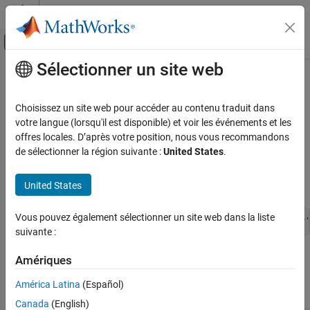
Passer au contenu
Centre d’aide MATLAB
Activer/désactiver l'affichage du menu d
Sélectionner un site web
Contenu principal
Accueil de la documentation
Pass
Python
Function to
Python
map
Function
MATLAB
Choisissez un site web pour accéder au contenu traduit dans
External Language Interfaces
votre langue (lorsqu'il est disponible) et voir les événements et les
Python with MATLAB
offres locales. D’après votre position, nous vous recommandons
This example shows how to display the length of each word in a
de sélectionner la région suivante :
United States
.
Call Python from MATLAB
list.
Pass Python Function to Python map
United States
Create a list of days of the work week.
Function
ON THIS PAGE
Vous pouvez également sélectionner un site web dans la liste
days = py.list({
'Monday'
,
'Tuesday'
,
'Wednesday'
,
'Thursday'
Teaching Resources
suivante :
®
Display the length of each word by applying the Python
len
Amériques
function to the
function. To indicate that
is a
py.map
py.len
®
América Latina
(Español)
function, use the MATLAB
function handle notation
.
@
Canada
(English)