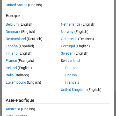
View .NET method signatures and call .NET methods from
United States
(English)
MATLAB.
Europe
Call .NET Methods with Parameter Modifiers
Belgium
(English)
Netherlands
(English)
Specify .NET method parameters that are modified with
,
,
ref
out
Denmark
(English)
Norway
(English)
and
keywords.
params
Deutschland
(Deutsch)
Österreich
(Deutsch)
Call .NET Methods with Optional Arguments
España
(Español)
Portugal
(English)
Pass optional arguments to .NET methods using specified values
Finland
(English)
Sweden
(English)
or default values.
France
(Français)
Switzerland
How useful was this information?
Ireland
(English)
Deutsch
Italia
(Italiano)
English
Luxembourg
(English)
Français
United Kingdom
(English)
Asie-Pacifique
Trust Center
Marques déposées
Politique de confidentialité
Lutte anti-piratage
Statut des applications
Contacts locaux
Australia
(English)
© 1994-2026 The MathWorks, Inc.