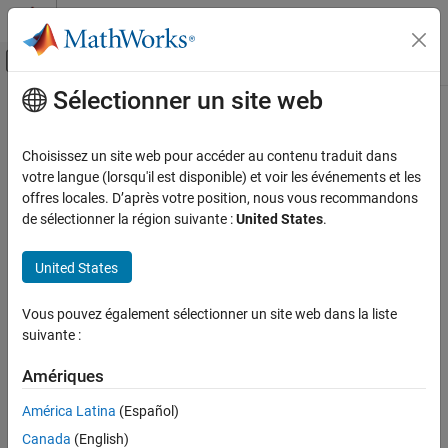
Passer au contenu
Centre d’aide MATLAB
Activer/désactiver l'affichage du menu d
Sélectionner un site web
Contenu principal
Accueil de la documentation
PackageIdentifier
MATLAB
Choisissez un site web pour accéder au contenu traduit dans
Software Development
Create package identifier
votre langue (lorsqu'il est disponible) et voir les événements et les
Share and Distribute Software
Since R2026a
offres locales. D’après votre position, nous vous recommandons
collapse all in page
de sélectionner la région suivante :
United States
.
PackageIdentifier
Syntax
ON THIS PAGE
United States
Syntax
pkgid = PackageIdentifier(pkg)
Description
Vous pouvez également sélectionner un site web dans la liste
Description
Examples
suivante :
creates a package identifier
= PackageIdentifier(
)
Input Arguments
pkgid
pkg
Amériques
containing the identifying information for the specified package
Output Arguments
object.
Version History
América Latina
(Español)
See Also
Canada
(English)
example