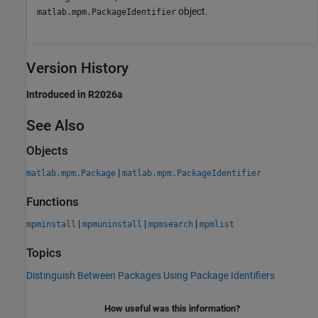
object.
matlab.mpm.PackageIdentifier
Version History
Introduced in R2026a
See Also
Objects
|
matlab.mpm.Package
matlab.mpm.PackageIdentifier
Functions
|
|
|
mpminstall
mpmuninstall
mpmsearch
mpmlist
Topics
Distinguish Between Packages Using Package Identifiers
How useful was this information?