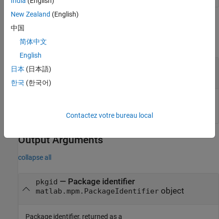
India
(English)
New Zealand
(English)
Input Arguments
中国
collapse all
简体中文
English
—
Input package
pkg
日本
(日本語)
object
matlab.mpm.Package
한국
(한국어)
Input package, specified as a
object.
matlab.mpm.Package
Contactez votre bureau local
Output Arguments
collapse all
— Package identifier
pkgid
object
matlab.mpm.PackageIdentifier
Package identifier, returned as a