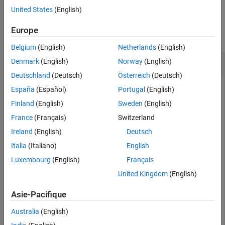
United States
(English)
Examples
Europe
collapse all
Belgium
(English)
Netherlands
(English)
Create Package Identifier
Denmark
(English)
Norway
(English)
Deutschland
(Deutsch)
Österreich
(Deutsch)
Create a package identifier for the package object
.
pkg
España
(Español)
Portugal
(English)
Finland
(English)
Sweden
(English)
pkg = mpmlist(Name=
"MyPackage"
);

France
(Français)
Switzerland
pkgID = PackageIdentifier(pkg)
Ireland
(English)
Deutsch
Italia
(Italiano)
English
pkgID = 

Luxembourg
(English)
Français
  PackageIdentifier with properties:

United Kingdom
(English)
       Name: "MyPackage"

Asie-Pacifique
    Version: 1.1.0 (1×1 Version)

         ID: "e6e98298-f0d9-4551-a1fd-1c841989c092"
Australia
(English)