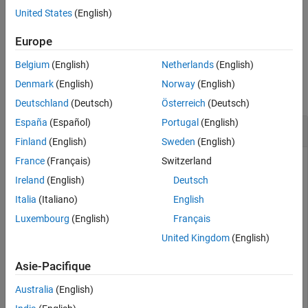
United States
(English)
returns the repository list as an
= mpmListRepositories
repo
array of
objects.
matlab.mpm.Repository
Europe
Belgium
(English)
Netherlands
(English)
Examples
Denmark
(English)
Norway
(English)
collapse all
Deutschland
(Deutsch)
Österreich
(Deutsch)
España
(Español)
Portugal
(English)
List Known Repositories
Finland
(English)
Sweden
(English)
France
(Français)
Switzerland
Display a list of the known repositories.
Ireland
(English)
Deutsch
Italia
(Italiano)
English
mpmListRepositories
Luxembourg
(English)
Français
United Kingdom
(English)
 mpmListRepositories

        Name                    Location            

    _____________    _______________________________

Asie-Pacifique
    "SharedRepo"     "M:\SharedCode\SharedRepository"  
Australia
(English)
    "MyRepo"         "C:\MyCode\MyPackageRepository"
