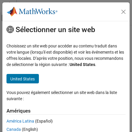
Passer au contenu
Centre d’aide MATLAB
Activer/désactiver l'affichage du menu d
Sélectionner un site web
Contenu principal
Accueil de la documentation
mpmListRepositories
MATLAB
Choisissez un site web pour accéder au contenu traduit dans
Software Development
List known repositories
votre langue (lorsqu'il est disponible) et voir les événements et les
Share and Distribute Software
Since R2024a
offres locales. D’après votre position, nous vous recommandons
collapse all in page
de sélectionner la région suivante :
United States
.
mpmListRepositories
Syntax
ON THIS PAGE
United States
Syntax
mpmListRepositories
Description
Vous pouvez également sélectionner un site web dans la liste
repo = mpmListRepositories
Examples
suivante :
Description
Version History
Amériques
displays the names and locations of
mpmListRepositories
See Also
repositories on the MATLAB repository list.
América Latina
(Español)
Canada
(English)
example