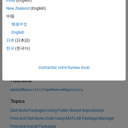
India
(English)
    "DepartmentRepo" "Z:\Astro\PackageRepo"
New Zealand
(English)
中国
简体中文
Version History
English
Introduced in R2024a
日本
(日本語)
한국
(한국어)
See Also
Objects
Contactez votre bureau local
|
matlab.mpm.Package
matlab.mpm.Repository
Functions
|
mpmAddRepository
mpmRemoveRepository
Topics
Distribute Packages Using Folder-Based Repositories
Find and Distribute Code Using MATLAB Package Manager
Find and Install Packages