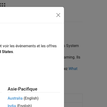
ATLAB Answers
tem toolboxes (toolboxes contenant des System
t voir les événements et les offres
d States
.
ues et de traiter des données en streaming. Ils
, par exemple DSP System Toolbox™,
oduction aux System objects, consultez
What
Asie-Pacifique
Australia
(English)
India
(English)