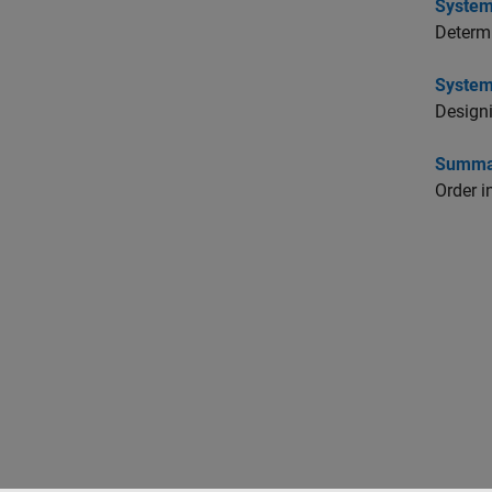
System
Determ
System
Design
Summar
Order i