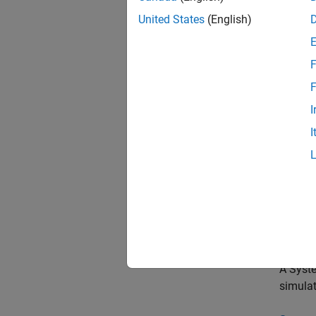
clon
United States
(English)
isDo
isLo
F
narg
F
narg
I
rese
I
rele
setu
Rubr
What A
A Syst
simulat