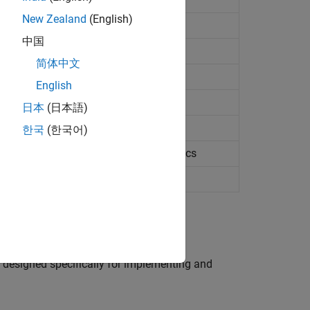
New Zealand
(English)
中国
简体中文
English
日本
(日本語)
한국
(한국어)
property values and input characteristics
 designed specifically for implementing and