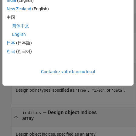
India
(English)
collapse all
New Zealand
(English)
中国
—
Instance of
class
DoeObj
mbcdoe.design
object
mbcdoe.design
简体中文
English
Instance of
class, specified as a
mbcdoe.design
日本
(日本語)
doe design object.
mbcdoe.design
한국
(한국어)
—
Design point types
PointType
Contactez votre bureau local
|
|
'free'
'fixed'
'data'
Design point types, specified as
,
, or
.
'free'
'fixed'
'data'
—
Design object indices
indices
array
Design object indices, specified as an array.