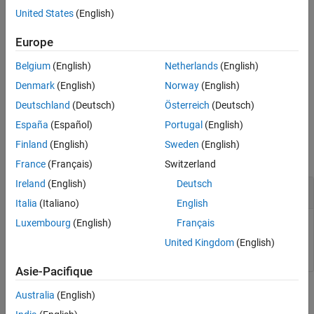
United States
(English)
removes the
= RemovePoints(
,
)
DoeObjMod
DoeObj
PointType
specified type of points, where
is
,
or
PointType
'free'
'fixed'
Europe
.
'data'
Belgium
(English)
Netherlands
(English)
removes the points
= RemovePoints(
,
)
DoeObjMod
DoeObj
indices
Denmark
(English)
Norway
(English)
specified by
.
indices
Deutschland
(Deutsch)
Österreich
(Deutsch)
España
(Español)
Portugal
(English)
Examples
Finland
(English)
Sweden
(English)
collapse all
France
(Français)
Switzerland
Ireland
(English)
Deutsch
Remove Free Points
Italia
(Italiano)
English
Luxembourg
(English)
Français
Design = RemovePoints(Design,
'free'
United Kingdom
(English)
Asie-Pacifique
Input Arguments
Australia
(English)