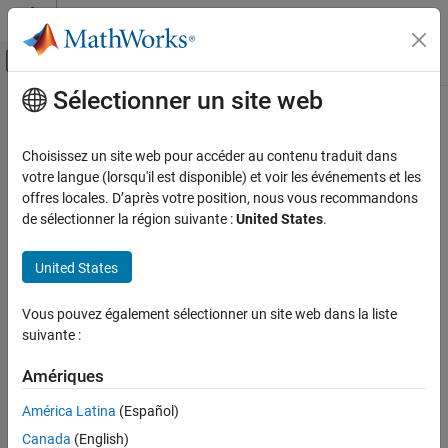
Passer au contenu
Centre d’aide MATLAB
Activer/désactiver l'affichage du menu d
Sélectionner un site web
Contenu principal
Accueil de la documentation
RemovePoints
Automotive
Choisissez un site web pour accéder au contenu traduit dans
Remove all nonfixed design points
votre langue (lorsqu'il est disponible) et voir les événements et les
Model-Based Calibration Toolbox
offres locales. D’après votre position, nous vous recommandons
Design of Experiments
collapse all in page
de sélectionner la région suivante :
United States
.
Syntax
RemovePoints
United States
ON THIS PAGE
DoeObjMod = RemovePoints(DoeObj)
DoeObjMod = RemovePoints(DoeObj,PointType)
Syntax
Vous pouvez également sélectionner un site web dans la liste
DoeObjMod = RemovePoints(DoeObj,indices)
Description
suivante :
Description
Examples
Input Arguments
Amériques
removes all non-fixed points
= RemovePoints(
)
DoeObjMod
DoeObj
Output Arguments
from the design.
América Latina
(Español)
Version History
Canada
(English)
example
See Also