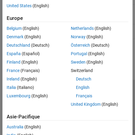
United States
(English)
Converts AC analysis simulation results
ac0Reader
from
Synopsys
to CSV file or
MATLAB
table
Europe
(Since R2023b)
Belgium
(English)
Netherlands
(English)
Read
object and extract metrics for
adeDataReader
adeInfo
visualization and analysis
(Since R2024b)
Denmark
(English)
Norway
(English)
Deutschland
(Deutsch)
Österreich
(Deutsch)
How useful was this information?
España
(Español)
Portugal
(English)
Finland
(English)
Sweden
(English)
France
(Français)
Switzerland
Ireland
(English)
Deutsch
Italia
(Italiano)
English
Trust Center
Marques déposées
Politique de confidentialité
Luxembourg
(English)
Français
Lutte anti-piratage
Statut des applications
Contacts locaux
United Kingdom
(English)
© 1994-2026 The MathWorks, Inc.
Asie-Pacifique
Sélectionner 
France
Australia
(English)