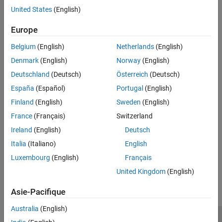
United States
(English)
Open the Mixed-Signal Blockset Models library from the
Simulink library browser.
Europe
At the MATLAB command prompt, enter
Belgium
(English)
Netherlands
(English)
.
open_system('mixedsignallibs')
Denmark
(English)
Norway
(English)
To access the documentation for the downloaded models, at the
Deutschland
(Deutsch)
Österreich
(Deutsch)
MATLAB command prompt, enter
.
open('MS_Examples.mlx')
España
(Español)
Portugal
(English)
Finland
(English)
Sweden
(English)
Related information
France
(Français)
Switzerland
Get and Manage Add-Ons
Ireland
(English)
Deutsch
Find, install, and manage add-ons using the Add-Ons panel.
Italia
(Italiano)
English
How useful was this information?
Luxembourg
(English)
Français
United Kingdom
(English)
Asie-Pacifique
Australia
(English)