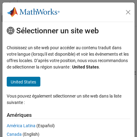
Passer au contenu
Centre d’aide MATLAB
Activer/désactiver l'affichage du menu d
Sélectionner un site web
Contenu principal
Accueil de la documentation
CoefficientAssignment Properties
Mathematics and Optimization
Choisissez un site web pour accéder au contenu traduit dans
Coefficient assignments
votre langue (lorsqu'il est disponible) et voir les événements et les
Partial Differential Equation Toolbox
offres locales. D’après votre position, nous vous recommandons
General PDEs
expand all in page
de sélectionner la région suivante :
United States
.
A
object contains a description of the PDE
CoefficientAssignment
CoefficientAssignment Properties
coefficients. A
container has a vector of
PDEModel
United States
ON THIS PAGE
objects in its
CoefficientAssignment
Properties
property.
EquationCoefficients.CoefficientAssignments
Vous pouvez également sélectionner un site web dans la liste
Version History
suivante :
Coefficients are the
m
,
d
,
c
,
a
, and
f
variables in the PDE
See Also
Amériques
m
∂
2
u
∂
t
2
+
d
∂
u
∂
t
−
∇
·
(
c
∇
u
)
+
a
u
=
f
América Latina
(Español)
or the eigenvalue problem
Canada
(English)