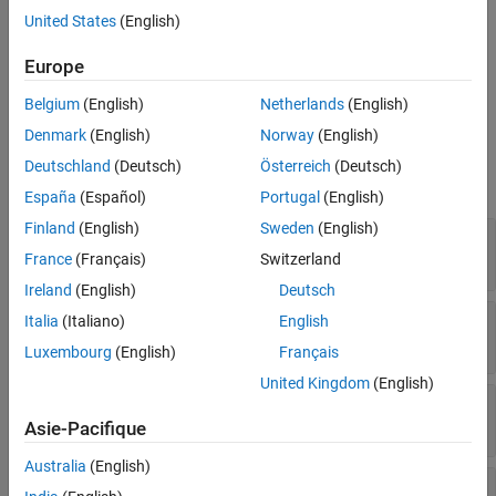
United States
(English)
−
∇
·
(
c
∇
u
)
+
a
u
=
λ
d
u
or
−
∇
·
(
c
∇
u
)
+
a
u
=
λ
2
m
u
Europe
Create coefficients for your model using the
specifyCoefficients
function.
Belgium
(English)
Netherlands
(English)
Denmark
(English)
Norway
(English)
Properties
Deutschland
(Deutsch)
Österreich
(Deutsch)
expand all
España
(Español)
Portugal
(English)
Finland
(English)
Sweden
(English)
—
Region type
RegionType
|
'face'
'cell'
France
(Français)
Switzerland
Ireland
(English)
Deutsch
—
Region ID
RegionID
Italia
(Italiano)
English
vector of positive integers
Luxembourg
(English)
Français
United Kingdom
(English)
—
Second-order time derivative coefficient
m
scalar
|
column vector
|
function handle
Asie-Pacifique
Australia
(English)
—
First-order time derivative coefficient
d