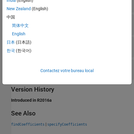
India
(English)
scalar
|
column vector
|
function handle
New Zealand
(English)
中国
—
Second-order space derivative coefficient
c
scalar
|
column vector
|
function handle
简体中文
English
—
Solution multiplier coefficient
日本
(日本語)
a
scalar
|
column vector
|
function handle
한국
(한국어)
—
Source coefficient
f
scalar
|
column vector
|
function handle
Contactez votre bureau local
Version History
Introduced in R2016a
See Also
|
findCoefficients
specifyCoefficients