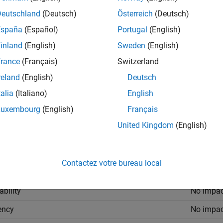
Deutschland
(Deutsch)
Österreich
(Deutsch)
ings
España
(Español)
Portugal
(English)
ault) | on
inland
(English)
Sweden
(English)
rance
(Français)
Switzerland
the generated enum cast function.
reland
(English)
Deutsch
talia
(Italiano)
English
inline the generated enum cast function.
Luxembourg
(English)
Français
United Kingdom
(English)
mmended Settings
cation
Setting
Contactez votre bureau local
gging
No impac
ability
No impac
iency
No impac