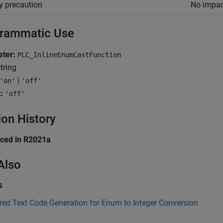
y precaution
No impac
rammatic Use
ter:
PLC_InlineEnumCastFunction
tring
|
'on'
'off'
:
'off'
ion History
uced in R2021a
Also
s
red Text Code Generation for Enum to Integer Conversion