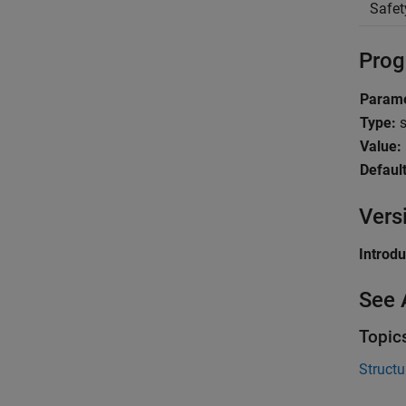
Safet
Prog
Parame
Type:
s
Value:
Default
Vers
Introd
See 
Topic
Structu