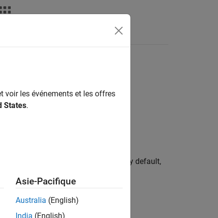
Answers
t voir les événements et les offres
d States
.
integer or integer-to-enum function. By default,
as a part of the generated code.
Asie-Pacifique
Australia
(English)
India
(English)
er.