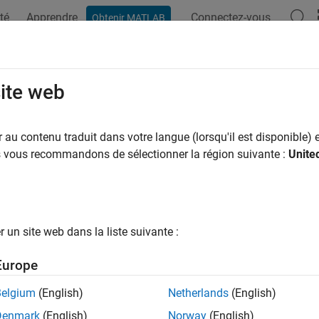
té
Apprendre
Connectez-vous
Obtenir MATLAB
ation
Examples
Functions
Blocks
Apps
Videos
ine Enum Cast Function
site web
generate enum cast function
au contenu traduit dans votre langue (lorsqu'il est disponible) e
us vous recommandons de sélectionner la région suivante :
Unite
Configuration Pane:
PLC Code Generation / Identifiers
ription
un site web dans la liste suivante :
line enum cast function
parameter inlines the generated enum-to-
tware generates an enum-to-integer or integer-to-enum function 
Europe
ndencies
Belgium
(English)
Netherlands
(English)
Denmark
(English)
Norway
(English)
this parameter, select the
Generate enum cast function
paramet