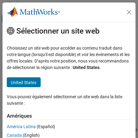
Passer au contenu
Centre d’aide MATLAB
Activer/désactiver l'affichage du menu d
Sélectionner un site web
Contenu principal
Accueil de la documentation
PLC Controller Suite
Code Generation
Choisissez un site web pour accéder au contenu traduit dans
PLC Controller
votre langue (lorsqu'il est disponible) et voir les événements et les
Simulink PLC Coder
offres locales. D’après votre position, nous vous recommandons
Ladder Diagram Integration
de sélectionner la région suivante :
United States
.
PLC Controller Suite
United States
Libraries:
ON THIS PAGE
Description
Vous pouvez également sélectionner un site web dans la liste
Version History
suivante :
See Also
Description
Amériques
In Ladder Diagram, the controller is a top organizational unit that
América Latina
(Español)
typically consists of task and controller tags. There can be a single
Canada
(English)
task or multiple tasks. Tasks inside a controller are executed in