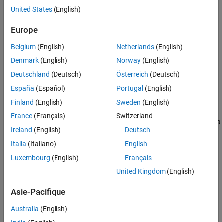
parallel. There are two types of controller blocks available in
United States
(English)
®
Simulink
PLC Coder™
:
Europe
PLC Controller Suite
Belgium
(English)
Netherlands
(English)
PLC Controller
Denmark
(English)
Norway
(English)
Deutschland
(Deutsch)
Österreich
(Deutsch)
PLC controller suite is a block hierarchy that models a simple
España
(Español)
Portugal
(English)
complete Ladder Logic Controller structure whereas a PLC
controller block consists of ladder logic semantics. The controller
Finland
(English)
Sweden
(English)
tags store the information of global variables such as DataType,
France
(Français)
Switzerland
Mapping type, Port, Address etc. The global variables defined for a
Ireland
(English)
Deutsch
ladder diagram form the input and output ports of the controller.
Italia
(Italiano)
English
Version History
Luxembourg
(English)
Français
United Kingdom
(English)
Introduced in R2019a
Asie-Pacifique
See Also
Australia
(English)
AOI Runner
|
Task
|
Ladder Diagram Program
|
Ladder Diagram