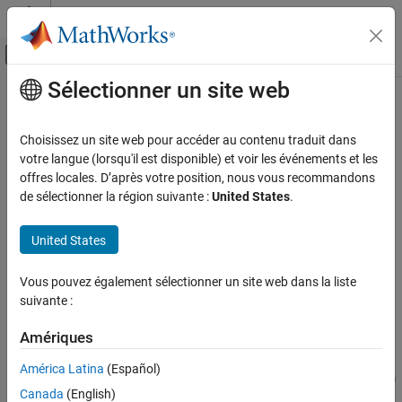
Passer au contenu
Centre d’aide MATLAB
Activer/désactiver l'affichage du menu d
Sélectionner un site web
Contenu principal
Accueil de la documentation
Task
Code Generation
Choisissez un site web pour accéder au contenu traduit dans
Task
votre langue (lorsqu'il est disponible) et voir les événements et les
Simulink PLC Coder
offres locales. D’après votre position, nous vous recommandons
Ladder Diagram Integration
de sélectionner la région suivante :
United States
.
Task
United States
Libraries:
ON THIS PAGE
Description
Vous pouvez également sélectionner un site web dans la liste
Version History
suivante :
See Also
Description
Amériques
The task block is placed inside a PLC controller. There can be
América Latina
(Español)
multiple tasks inside a controller. Each task consists of a program
Canada
(English)
or multiple programs.