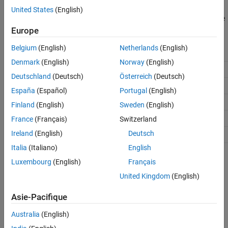
United States
(English)
You can use the
and
functions to control the
get_param
set_param
settings of the
Task
block.
Europe
Belgium
(English)
Netherlands
(English)
Property Name
Description
Denmark
(English)
Norway
(English)
Task name
'Name'
Deutschland
(Deutsch)
Österreich
(Deutsch)
Task rate
'SystemSampleTime'
España
(Español)
Portugal
(English)
Watch dog timer value
'PLCTaskWatchDog'
Finland
(English)
Sweden
(English)
Task priority
'Priority'
France
(Français)
Switzerland
Ireland
(English)
Deutsch
Task Description
'Description'
Italia
(Italiano)
English
Version History
Luxembourg
(English)
Français
United Kingdom
(English)
Introduced in R2019a
Asie-Pacifique
See Also
Australia
(English)
AOI Runner
|
PLC Controller
|
Ladder Diagram Program
|
Ladder