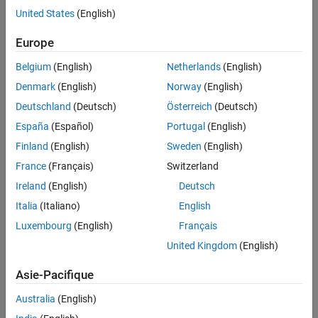
United States
(English)
A
Project Overview
dashboard for a high-level summary
of your results.
Europe
a
Quality Objectives
dashboard to monitor your code
Belgium
(English)
Netherlands
(English)
quality against predefined quality objectives thresholds.
Denmark
(English)
Norway
(English)
A
Review
perspective to review results from your web
Deutschland
(Deutsch)
Österreich
(Deutsch)
browser.
España
(Español)
Portugal
(English)
Finland
(English)
Sweden
(English)
Categories
France
(Français)
Switzerland
Export Results from Polyspace Access
Ireland
(English)
Deutsch
Export results from the
Polyspace Access
web interface
Italia
(Italiano)
English
Generate Code Quality Metrics
Luxembourg
(English)
Français
Monitor quality change across different versions of analysis
results on the same project
United Kingdom
(English)
Asie-Pacifique
How useful was this information?
Australia
(English)