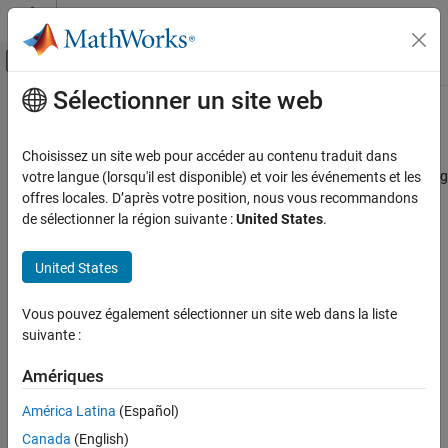
Passer au contenu
Centre d’aide MATLAB
Activer/désactiver l'affichage du menu d
Sélectionner un site web
Contenu principal
Accueil de la documentation
Reports and Metrics
Verification, Validation, and Test
Choisissez un site web pour accéder au contenu traduit dans
Code Verification
Monitor code quality through software development lifecycle using
votre langue (lorsqu'il est disponible) et voir les événements et les
®
Polyspace
results
offres locales. D’après votre position, nous vous recommandons
Polyspace Access
Polyspace provides two distinct ways to monitor your code
de sélectionner la région suivante :
United States
.
Review Code Prover Results
quality.
Catégorie
United States
Generate reports from your verification results and provide
Interpret Results
the reports to your management or to your clients. To
Vous pouvez également sélectionner un site web dans la liste
Add Review Information to Results
generate reports, see
polyspace-report-generator
suivante :
Manage Results
(Polyspace Code Prover)
.
Reports and Metrics
Amériques
Upload your verification results to the
Polyspace Access™
Export Results from Polyspace Access
database then view them in the
Polyspace Access
web
América Latina
(Español)
Generate Code Quality Metrics
interface. The interface provides:
Canada
(English)