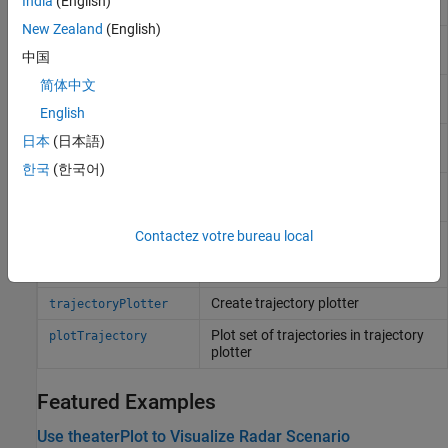
India
(English)
R2022b)
New Zealand
(English)
Plot surfaces in theater surface
plotSurface
中国
plotter
(Since R2022b)
简体中文
Data for surface plotter
(Since
surfacePlotterData
R2022b)
English
Create clutter region plotter
(Since
clutterRegionPlotter
日本
(日本語)
R2022b)
한국
(한국어)
Plot clutter region in theater plot
plotClutterRegion
(Since R2022b)
Contactez votre bureau local
Create data structure used as input
clutterRegionData
to clutter region plotter
(Since
R2022b)
Create trajectory plotter
trajectoryPlotter
Plot set of trajectories in trajectory
plotTrajectory
plotter
Featured Examples
Use theaterPlot to Visualize Radar Scenario