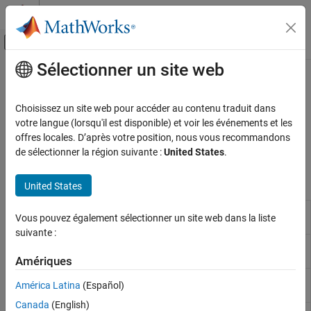
Passer au contenu
Centre d’aide MATLAB
Activer/désactiver l'affichage du menu d
Sélectionner un site web
Contenu principal
Accueil de la documentation
Scenario Visualization
Radar
Choisissez un site web pour accéder au contenu traduit dans
Plot objects, detections, and tracks in a radar tracking scenario
votre langue (lorsqu'il est disponible) et voir les événements et les
Radar Toolbox
Use theater plot to display the scenario. Plot object positions,
offres locales. D’après votre position, nous vous recommandons
Scenario Generation
detections, track and orientation and other scenario properties.
de sélectionner la région suivante :
United States
.
Catégorie
Functions
Ground Truth Trajectories
United States
Scenario Creation and Recording
Plot objects, detections, and tracks
theaterPlot
Scenario Visualization
Vous pouvez également sélectionner un site web dans la liste
in Scenario
suivante :
Clear data from specific plotter of
clearData
theater plot
Amériques
Return array of plotters associated
findPlotter
América Latina
(Español)
with theater plot
Canada
(English)