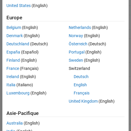
Clear plotter data from theater plot
clearPlotterData
United States
(English)
Create coverage plotter
coveragePlotter
Europe
Plot set of coverages in theater
plotCoverage
coverage plotter
Belgium
(English)
Netherlands
(English)
Create detection plotter
detectionPlotter
Denmark
(English)
Norway
(English)
Plot set of detections in theater
plotDetection
Deutschland
(Deutsch)
Österreich
(Deutsch)
detection plotter
España
(Español)
Portugal
(English)
Create orientation plotter
orientationPlotter
Finland
(English)
Sweden
(English)
Plot set of orientations in orientation
plotOrientation
France
(Français)
Switzerland
plotter
Ireland
(English)
Deutsch
Create platform plotter
platformPlotter
Italia
(Italiano)
English
Plot set of platforms in platform
plotPlatform
Luxembourg
(English)
Français
plotter
United Kingdom
(English)
Create track plotter
trackPlotter
Asie-Pacifique
Plot set of tracks in theater track
plotTrack
plotter
Australia
(English)
Create surface plotter
(Since
surfacePlotter