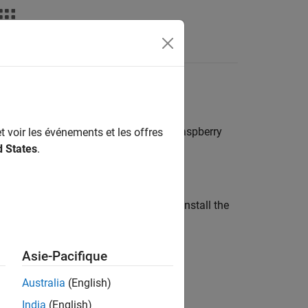
Answers
®
 Simulink
model is deployed to the Raspberry
t voir les événements et les offres
d States
.
system of your Raspberry Pi board. To install the
t install wiringpi
Asie-Pacifique
Australia
(English)
India
(English)