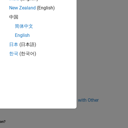
New Zealand
(English)
中国
简体中文
English
日本
(日本語)
한국
(한국어)
r Blocks
|
Sharing Device Driver Blocks with Other
ion?